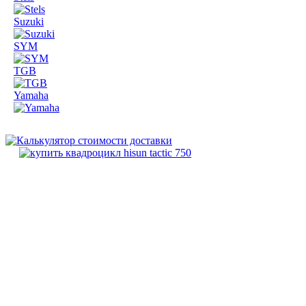
Suzuki
SYM
TGB
Yamaha