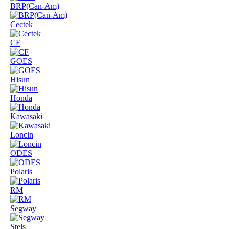
BRP(Can-Am)
Cectek
CF
GOES
Hisun
Honda
Kawasaki
Loncin
ODES
Polaris
RM
Segway
Stels