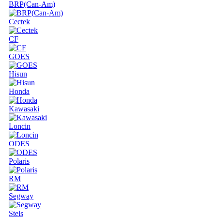
BRP(Can-Am)
Cectek
CF
GOES
Hisun
Honda
Kawasaki
Loncin
ODES
Polaris
RM
Segway
Stels