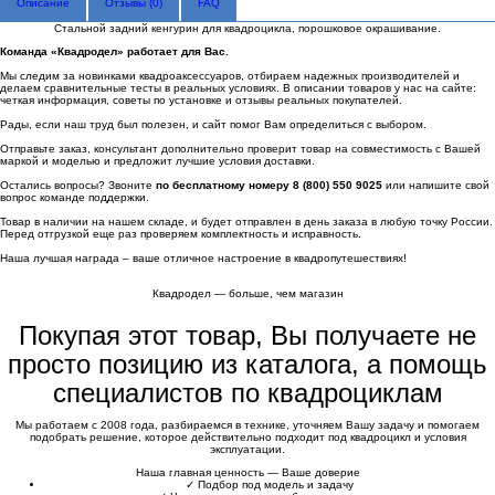
Описание
Отзывы (
0
)
FAQ
Стальной задний кенгурин для квадроцикла, порошковое окрашивание.
Команда «Квадродел» работает для Вас.
Мы следим за новинками квадроаксессуаров, отбираем надежных производителей и
делаем сравнительные тесты в реальных условиях. В описании товаров у нас на сайте:
четкая информация, советы по установке и отзывы реальных покупателей.
Рады, если наш труд был полезен, и сайт помог Вам определиться с выбором.
Отправьте заказ, консультант дополнительно проверит товар на совместимость с Вашей
маркой и моделью и предложит лучшие условия доставки.
Остались вопросы? Звоните
по бесплатному номеру 8 (800) 550 9025
или напишите свой
вопрос команде поддержки.
Товар в наличии на нашем складе, и будет отправлен в день заказа в любую точку России.
Перед отгрузкой еще раз проверяем комплектность и исправность.
Наша лучшая награда – ваше отличное настроение в квадропутешествиях!
Квадродел — больше, чем магазин
Покупая этот товар, Вы получаете не
просто позицию из каталога, а помощь
специалистов по квадроциклам
Мы работаем с 2008 года, разбираемся в технике, уточняем Вашу задачу и помогаем
подобрать решение, которое действительно подходит под квадроцикл и условия
эксплуатации.
Наша главная ценность — Ваше доверие
✓
Подбор под модель и задачу