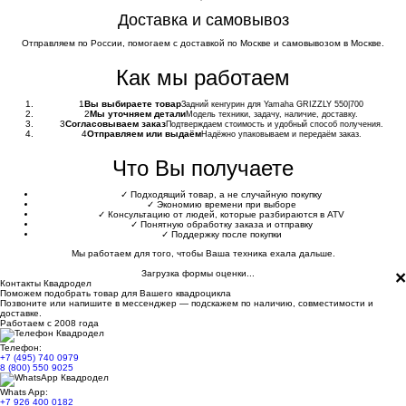
Доставка и самовывоз
Отправляем по России, помогаем с доставкой по Москве и самовывозом в Москве.
Как мы работаем
1
Вы выбираете товар
Задний кенгурин для Yamaha GRIZZLY 550|700
2
Мы уточняем детали
Модель техники, задачу, наличие, доставку.
3
Согласовываем заказ
Подтверждаем стоимость и удобный способ получения.
4
Отправляем или выдаём
Надёжно упаковываем и передаём заказ.
Что Вы получаете
✓
Подходящий товар, а не случайную покупку
✓
Экономию времени при выборе
✓
Консультацию от людей, которые разбираются в ATV
✓
Понятную обработку заказа и отправку
✓
Поддержку после покупки
Мы работаем для того, чтобы Ваша техника ехала дальше.
×
Загрузка формы оценки...
Контакты Квадродел
Поможем подобрать товар для Вашего квадроцикла
Позвоните или напишите в мессенджер — подскажем по наличию, совместимости и
доставке.
Работаем с 2008 года
Телефон:
+7 (495) 740 0979
8 (800) 550 9025
Whats App:
+7 926 400 0182