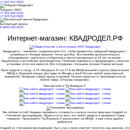
+7 925 542 0920
Telegram / MAX:
+7 926 400 0182
+7 925 542 0920
Бесплатный звонок:
8 (800) 550 9025
Интернет-магазин: КВАДРОДЕЛ.РФ
Квадродел» – компания, созданная для того, чтобы превратить заводской квадроцикл с
конвейера в «боевую машину» лично для Вас. Вся линейка дополнительного
оборудования, тщательно отобранная и протестированная за 10 лет на рынке.
Зарубежные и российские производители. Поможем подобрать и предупредим о нюансах
установки, если они имеются. Все сотрудники с большим личным стажем катания.
Пункт выдачи и склад - в ТК «Формула X» на 27-й км МКАД внешняя сторона (пересечение
МКАД и Липецкой улицы). Доставка по Москве и всей России любой транспортной
компанией. Проверка товара перед отгрузкой. Полная гарантия от производителя на
любой товар. Отгрузка ежедневно.
Наш магазин в ТЦ Формула Х:
Мы любим гостей! Недавно проверить готовность к началу сезона приезжал Андрей из
«Чеховских проходимцев». Ждем в гости всех, кто любит увидеть и проверить товар
«живьем». Приезжайте! ТЦ Формула Х расположен на МКАД - к нам очень удобно
добраться.
Андрей из «Чеховских проходимцев» был у нас и всем советует посетить наш магазин, кто