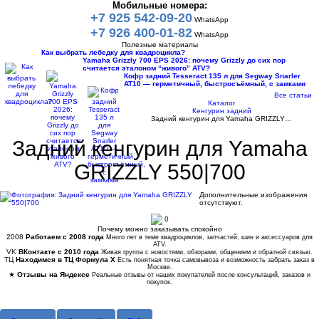
Мобильные номера:
+7 925 542-09-20
WhatsApp
+7 926 400-01-82
WhatsApp
Полезные материалы
Как выбрать лебедку для квадроцикла?
Yamaha Grizzly 700 EPS 2026: почему Grizzly до сих пор
считается эталоном “живого” ATV?
Кофр задний Tesseract 135 л для Segway Snarler
AT10 — герметичный, быстросъёмный, с замками
Все статьи
Каталог
Кенгурин задний
Задний кенгурин для Yamaha GRIZZLY…
Задний кенгурин для Yamaha
GRIZZLY 550|700
Дополнительные изображения
отсутствуют.
0
Почему можно заказывать спокойно
2008
Работаем с 2008 года
Много лет в теме квадроциклов, запчастей, шин и аксессуаров для
ATV.
VK
ВКонтакте с 2010 года
Живая группа с новостями, обзорами, общением и обратной связью.
ТЦ
Находимся в ТЦ Формула Х
Есть понятная точка самовывоза и возможность забрать заказ в
Москве.
★
Отзывы на Яндексе
Реальные отзывы от наших покупателей после консультаций, заказов и
покупок.