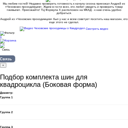
Мы любим гостей! Недавно проверить готовность к началу сезона приезжал Андрей из
«Чеховских проходимцев». Ждем в гости всех, кто любит увидеть и проверить товар
«живьем». Приезжайте! ТЦ Формула Х расположен на МКАД - к нам очень удобно
добраться.
Андрей из «Чеховских проходимцев» был у нас и всем советует посетить наш магазин, кто
еще этого не сделал.
Смотреть видео
0
Связь
×
Подбор комплекта шин для
квадроцикла (Боковая форма)
Диаметр:
Группа 1
Группа 2
Группа 3