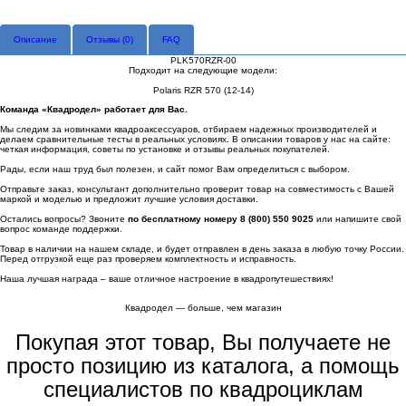
Описание
Отзывы (
0
)
FAQ
PLK570RZR-00
Подходит на следующие модели:
Polaris RZR 570 (12-14)
Команда «Квадродел» работает для Вас.
Мы следим за новинками квадроаксессуаров, отбираем надежных производителей и
делаем сравнительные тесты в реальных условиях. В описании товаров у нас на сайте:
четкая информация, советы по установке и отзывы реальных покупателей.
Рады, если наш труд был полезен, и сайт помог Вам определиться с выбором.
Отправьте заказ, консультант дополнительно проверит товар на совместимость с Вашей
маркой и моделью и предложит лучшие условия доставки.
Остались вопросы? Звоните
по бесплатному номеру 8 (800) 550 9025
или напишите свой
вопрос команде поддержки.
Товар в наличии на нашем складе, и будет отправлен в день заказа в любую точку России.
Перед отгрузкой еще раз проверяем комплектность и исправность.
Наша лучшая награда – ваше отличное настроение в квадропутешествиях!
Квадродел — больше, чем магазин
Покупая этот товар, Вы получаете не
просто позицию из каталога, а помощь
специалистов по квадроциклам