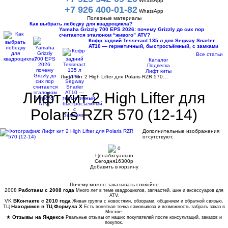
WhatsApp
+7 926 400-01-82
WhatsApp
Полезные материалы
Как выбрать лебедку для квадроцикла?
Yamaha Grizzly 700 EPS 2026: почему Grizzly до сих пор
считается эталоном “живого” ATV?
Кофр задний Tesseract 135 л для Segway Snarler
AT10 — герметичный, быстросъёмный, с замками
Все статьи
Каталог
Подвеска
Лифт киты
Лифт кит 2 High Lifter для Polaris RZR 570…
Лифт кит 2 High Lifter для
Polaris RZR 570 (12-14)
Дополнительные изображения
отсутствуют.
0
Цена
Актуально
Сегодня
16300
p
Добавить в корзину
Купить в 1 клик
Почему можно заказывать спокойно
2008
Работаем с 2008 года
Много лет в теме квадроциклов, запчастей, шин и аксессуаров для
ATV.
VK
ВКонтакте с 2010 года
Живая группа с новостями, обзорами, общением и обратной связью.
ТЦ
Находимся в ТЦ Формула Х
Есть понятная точка самовывоза и возможность забрать заказ в
Москве.
★
Отзывы на Яндексе
Реальные отзывы от наших покупателей после консультаций, заказов и
покупок.