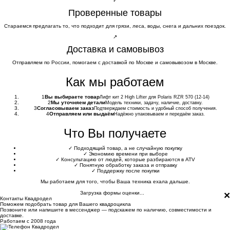
✓
Проверенные товары
Стараемся предлагать то, что подходит для грязи, леса, воды, снега и дальних поездок.
↗
Доставка и самовывоз
Отправляем по России, помогаем с доставкой по Москве и самовывозом в Москве.
Как мы работаем
1
Вы выбираете товар
Лифт кит 2 High Lifter для Polaris RZR 570 (12-14)
2
Мы уточняем детали
Модель техники, задачу, наличие, доставку.
3
Согласовываем заказ
Подтверждаем стоимость и удобный способ получения.
4
Отправляем или выдаём
Надёжно упаковываем и передаём заказ.
Что Вы получаете
✓
Подходящий товар, а не случайную покупку
✓
Экономию времени при выборе
✓
Консультацию от людей, которые разбираются в ATV
✓
Понятную обработку заказа и отправку
✓
Поддержку после покупки
Мы работаем для того, чтобы Ваша техника ехала дальше.
×
Загрузка формы оценки...
Контакты Квадродел
Поможем подобрать товар для Вашего квадроцикла
Позвоните или напишите в мессенджер — подскажем по наличию, совместимости и
доставке.
Работаем с 2008 года