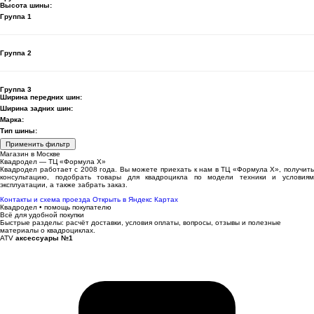
Высота шины:
Группа 1
Группа 2
Группа 3
Ширина передних шин:
Ширина задних шин:
Марка:
Тип шины:
Применить фильтр
Магазин в Москве
Квадродел — ТЦ «Формула Х»
Квадродел работает с 2008 года. Вы можете приехать к нам в ТЦ «Формула Х», получить
консультацию, подобрать товары для квадроцикла по модели техники и условиям
эксплуатации, а также забрать заказ.
Контакты и схема проезда
Открыть в Яндекс Картах
Квадродел • помощь покупателю
Всё для удобной покупки
Быстрые разделы: расчёт доставки, условия оплаты, вопросы, отзывы и полезные
материалы о квадроциклах.
ATV
аксессуары №1