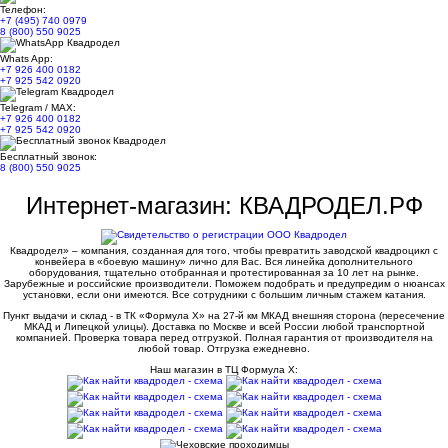
Телефон:
+7 (495) 740 0979
8 (800) 550 9025
Whats App:
+7 926 400 0182
+7 925 542 0920
Telegram / MAX:
+7 926 400 0182
+7 925 542 0920
Бесплатный звонок:
8 (800) 550 9025
Интернет-магазин: КВАДРОДЕЛ.РФ
Квадродел» – компания, созданная для того, чтобы превратить заводской квадроцикл с
конвейера в «боевую машину» лично для Вас. Вся линейка дополнительного
оборудования, тщательно отобранная и протестированная за 10 лет на рынке.
Зарубежные и российские производители. Поможем подобрать и предупредим о нюансах
установки, если они имеются. Все сотрудники с большим личным стажем катания.
Пункт выдачи и склад - в ТК «Формула X» на 27-й км МКАД внешняя сторона (пересечение
МКАД и Липецкой улицы). Доставка по Москве и всей России любой транспортной
компанией. Проверка товара перед отгрузкой. Полная гарантия от производителя на
любой товар. Отгрузка ежедневно.
Наш магазин в ТЦ Формула Х: