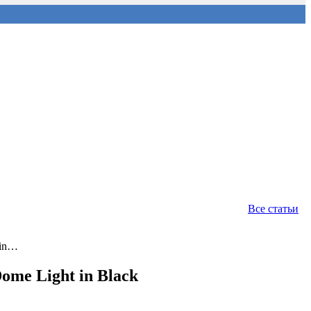
Все статьи
 in…
me Light in Black