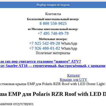
Подбор товаров по модели
Контакты
Бесплатный многоканальный номер:
8 800 550-9025
из Москвы многоканальный номер:
+7 495 740-09-79
Мобильные номера:
+7 925 542-09-20
WhatsApp
+7 926 400-01-82
WhatsApp
Полезные материалы
y до сих пор считается эталоном “живого” ATV?
gway Snarler AT10 — герметичный, быстросъёмный, с замками
Каталог
Крыши для UTV
стиковая крыша EMP для Polaris RZR Roof with LED Dome Light
а EMP для Polaris RZR Roof with LED Do
ажения отсутствуют.