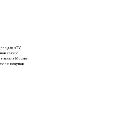
аров для ATV.
ной связью.
ь заказ в Москве.
азов и покупок.