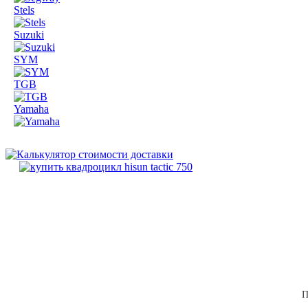
Stels
Suzuki
SYM
TGB
Yamaha
П