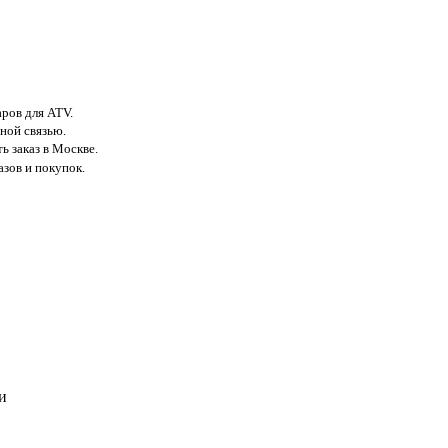
аров для ATV.
ной связью.
ь заказ в Москве.
азов и покупок.
и