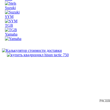
Suzuki
SYM
TGB
Yamaha
РАСШИ