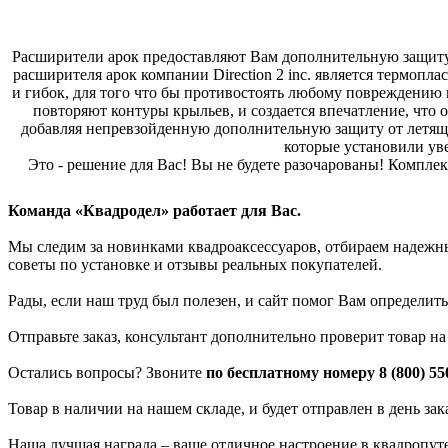
Расширители арок предоставляют Вам дополнительную защиту
расширителя арок компании Direction 2 inc. является термопл
и гибок, для того что бы противостоять любому повреждению к
повторяют контуры крыльев, и создается впечатление, что 
добавляя непревзойденную дополнительную защиту от летящих 
которые установили ув
Это - решение для Вас! Вы не будете разочарованы! Компле
Команда «Квадродел» работает для Вас.
Мы следим за новинками квадроаксессуаров, отбираем надежных
советы по установке и отзывы реальных покупателей.
Рады, если наш труд был полезен, и сайт помог Вам определить
Отправьте заказ, консультант дополнительно проверит товар н
Остались вопросы? Звоните
по бесплатному номеру 8 (800) 55
Товар в наличии на нашем складе, и будет отправлен в день за
Наша лучшая награда – ваше отличное настроение в квадропут