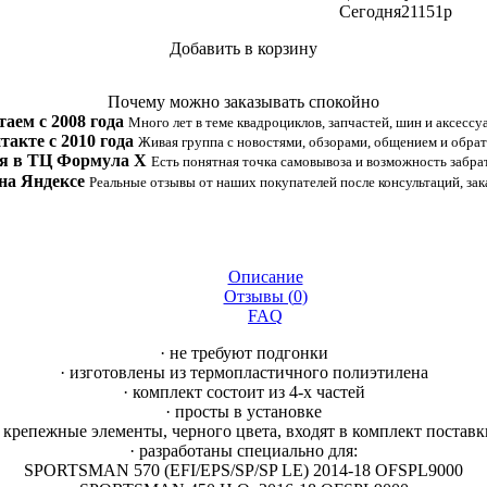
Сегодня
21151
p
Добавить в корзину
Купить в 1 клик
Почему можно заказывать спокойно
таем с 2008 года
Много лет в теме квадроциклов, запчастей, шин и аксессу
такте с 2010 года
Живая группа с новостями, обзорами, общением и обрат
я в ТЦ Формула Х
Есть понятная точка самовывоза и возможность забрат
на Яндексе
Реальные отзывы от наших покупателей после консультаций, зак
Описание
Отзывы (
0
)
FAQ
· не требуют подгонки
· изготовлены из термопластичного полиэтилена
· комплект состоит из 4-х частей
· просты в установке
· крепежные элементы, черного цвета, входят в комплект поставк
· разработаны специально для:
SPORTSMAN 570 (EFI/EPS/SP/SP LE) 2014-18 OFSPL9000