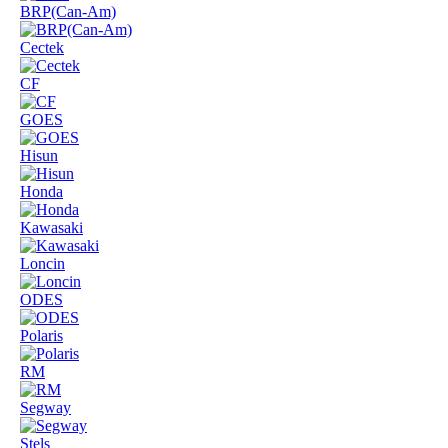
BRP(Can-Am)
Cectek
CF
GOES
Hisun
Honda
Kawasaki
Loncin
ODES
Polaris
RM
Segway
Stels