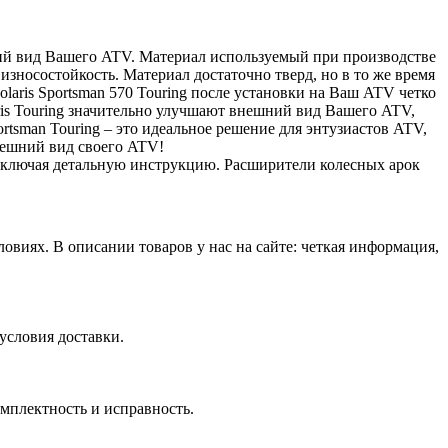
ий вид Вашего ATV. Материал используемый при производстве
износостойкость. Материал достаточно тверд, но в то же время
laris Sportsman 570 Touring после установки на Ваш ATV четко
aris Touring значительно улучшают внешний вид Вашего ATV,
rtsman Touring – это идеальное решение для энтузиастов ATV,
нешний вид своего ATV!
, включая детальную инструкцию. Расширители колесных арок
виях. В описании товаров у нас на сайте: четкая информация,
условия доставки.
омплектность и исправность.