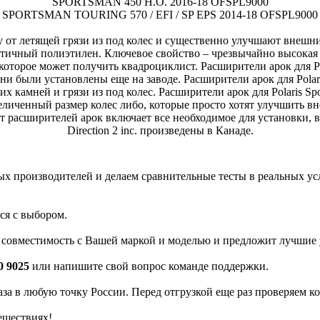
SPORTSMAN 450 H.O. 2016-18 OFSPL9000
SPORTSMAN TOURING 570 / EFI / SP EPS 2014-18 OFSPL9000
 от летящей грязи из под колес и существенно улучшают внешн
астичный полиэтилен. Ключевое свойство – чрезвычайно высокая 
оторое может получить квадроциклист. Расширители арок для Po
они были установлены еще на заводе. Расширители арок для Pol
камней и грязи из под колес. Расширители арок для Polaris Spo
еличенный размер колес либо, которые просто хотят улучшить в
кт расширителей арок включает все необходимое для установки
Direction 2 inc. произведены в Канаде.
 производителей и делаем сравнительные тесты в реальных усло
ся с выбором.
а совместимость с Вашей маркой и моделью и предложит лучшие 
0 9025
или напишите свой вопрос команде поддержки.
каза в любую точку России. Перед отгрузкой еще раз проверяем к
ешествиях!