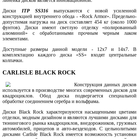
линейка дисков является инновационной.
Диски
ITP SS316
выпускаются с новой усиленной
конструкцией внутреннего обода - «Rock Armor». Предельно-
допустимая нагрузка на диск составляет 454 кг (около 1000
фунтов). Диски имеют светлую отделку «полированный
алюминий» с обработанными прочным черным лаком
элементами.
Доступные размеры данной модели - 12x7 и 14x7. В
комплектацию каждого диска «SS» входят центральные
колпачки.
CARLISLE BLACK ROCK
Конструкция данных дисков
используется в производстве многих современных дисков для
квадроциклов. Обод диска подвергается специальной
обработке соединением серебра и вольфрама.
Диски Black Rock характеризуются насыщенными цветами
отделки, модным дизайном и являются лучшими дисками для
тюнингового рынка квадроциклов, внедорожников, грузовых
автомобилей, прицепов и авто-вездеходов. С цельнолитыми
дисками Carlisle Black Rock имеется возможность установки