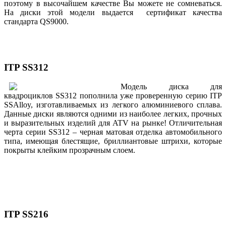
поэтому в высочайшем качестве Вы можете не сомневаться.
На диски этой модели выдается сертификат качества
стандарта QS9000.
ITP SS312
Модель диска для
квадроциклов SS312 пополнила уже проверенную серию ITP
SSAlloy, изготавливаемых из легкого алюминиевого сплава.
Данные диски являются одними из наиболее легких, прочных
и выразительных изделий для ATV на рынке! Отличительная
черта серии SS312 – черная матовая отделка автомобильного
типа, имеющая блестящие, бриллиантовые штрихи, которые
покрыты клейким прозрачным слоем.
ITP SS216