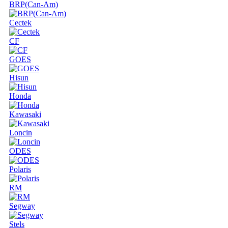
BRP(Can-Am)
Cectek
CF
GOES
Hisun
Honda
Kawasaki
Loncin
ODES
Polaris
RM
Segway
Stels