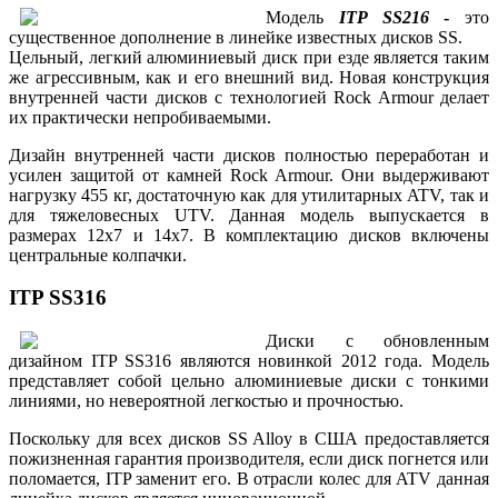
Модель
ITP SS216
-
это
существенное дополнение в линейке известных дисков SS.
Цельный, легкий алюминиевый диск при езде является таким
же агрессивным, как и его внешний вид. Новая конструкция
внутренней части дисков с технологией Rock Armour делает
их практически непробиваемыми.
Дизайн внутренней части дисков полностью переработан и
усилен защитой от камней Rock Armour. Они выдерживают
нагрузку 455 кг, достаточную как для утилитарных ATV, так и
для тяжеловесных UTV. Данная модель выпускается в
размерах 12x7 и 14x7. В комплектацию дисков включены
центральные колпачки.
ITP SS316
Диски с обновленным
дизайном ITP SS316 являются новинкой 2012 года. Модель
представляет собой цельно алюминиевые диски с тонкими
линиями, но невероятной легкостью и прочностью.
Поскольку для всех дисков SS Alloy в США предоставляется
пожизненная гарантия производителя, если диск погнется или
поломается, ITP заменит его. В отрасли колес для ATV данная