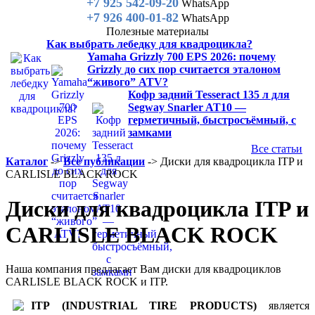
+7 925 542-09-20
WhatsApp
+7 926 400-01-82
WhatsApp
Полезные материалы
Как выбрать лебедку для квадроцикла?
Yamaha Grizzly 700 EPS 2026: почему
Grizzly до сих пор считается эталоном
“живого” ATV?
Кофр задний Tesseract 135 л для
Segway Snarler AT10 —
герметичный, быстросъёмный, с
замками
Все статьи
Каталог
->
Все публикации
->
Диски для квадроцикла ITP и
CARLISLE BLACK ROCK
Диски для квадроцикла ITP и
CARLISLE BLACK ROCK
Наша компания предлагает Вам диски для квадроциклов
CARLISLE BLACK ROCK и ITP.
ITP (INDUSTRIAL TIRE PRODUCTS)
является