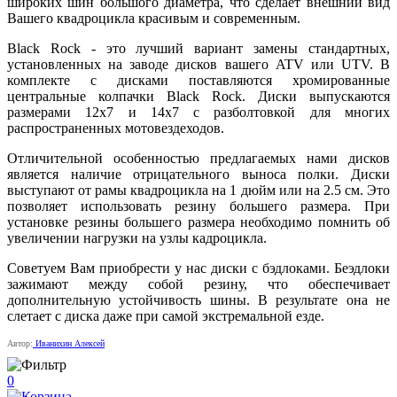
широких шин большого диаметра, что сделает внешний вид
Вашего квадроцикла красивым и современным.
Black Rock - это лучший вариант замены стандартных,
установленных на заводе дисков вашего ATV или UTV. В
комплекте с дисками поставляются хромированные
центральные колпачки Black Rock. Диски выпускаются
размерами 12x7 и 14x7 c разболтовкой для многих
распространенных мотовездеходов.
Отличительной особенностью предлагаемых нами дисков
является наличие отрицательного выноса полки. Диски
выступают от рамы квадроцикла на 1 дюйм или на 2.5 см. Это
позволяет использовать резину большего размера. При
установке резины большего размера необходимо помнить об
увеличении нагрузки на узлы кадроцикла.
Советуем Вам приобрести у нас диски с бэдлоками. Беэдлоки
зажимают между собой резину, что обеспечивает
дополнительную устойчивость шины. В результате она не
слетает с диска даже при самой экстремальной езде.
Автор:
Иванихин Алексей
0