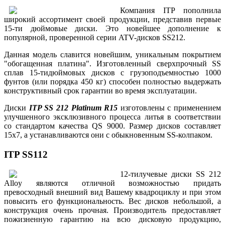
Компания ITP пополнила
широкий ассортимент своей продукции, представив первые
15-ти дюймовые диски. Это новейшее дополнение к
популярной, проверенной серии ATV-дисков SS212.
Данная модель славится новейшим, уникальным покрытием
"обогащенная платина". Изготовленный сверхпрочный SS
сплав 15-тидюймовых дисков с грузоподъемностью 1000
фунтов (или порядка 450 кг) способен полностью выдержать
конструктивный срок гарантии во время эксплуатации.
Диски
ITP SS 212 Platinum R15
изготовлены с применением
улучшенного эксклюзивного процесса литья в соответствии
со стандартом качества QS 9000. Размер дисков составляет
15x7, а устанавливаются они с обыкновенным SS-колпаком.
ITP SS112
12-тилучевые диски SS 212
Alloy являются отличной возможностью придать
превосходный внешний вид Вашему квадроциклу и при этом
повысить его функциональность. Вес дисков небольшой, а
конструкция очень прочная. Производитель предоставляет
пожизненную гарантию на всю дисковую продукцию,