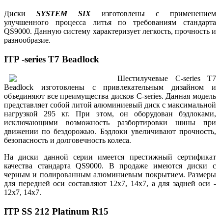
Диски
SYSTEM SIX
изготовлены с применением
улучшенного процесса литья по требованиям стандарта
QS9000. Данную систему характеризует легкость, прочность и
разнообразие.
ITP -series T7 Beadlock
Шестилучевые С-series T7
Beadlock изготовлены с привлекательным дизайном и
объединяют все преимущества дисков С-series. Данная модель
представляет собой литой алюминиевый диск с максимальной
нагрузкой 295 кг. При этом, он оборудован бэдлоками,
исключающими возможность разбортировки шины при
движении по бездорожью. Бэдлоки увеличивают прочность,
безопасность и долговечность колеса.
На диски данной серии имеется престижный сертификат
качества стандарта QS9000. В продаже имеются диски с
черным и полированным алюминиевым покрытием. Размеры
для передней оси составляют 12х7, 14х7, а для задней оси -
12х7, 14х7.
ITP SS 212 Platinum R15