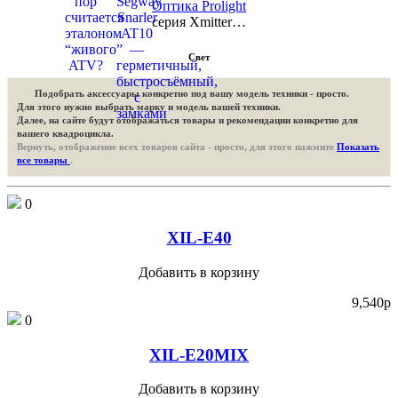
Оптика Prolight
серия Xmitter…
Свет
Подобрать аксессуары конкретно под вашу модель техники - просто.
Для этого нужно выбрать марку и модель вашей техники.
Далее, на сайте будут отображаться товары и рекомендации конкретно для
вашего квадроцикла.
Вернуть, отображение всех товаров сайта - просто, для этого нажмите
Показать
все товары
.
0
XIL-E40
Добавить в корзину
9,540
p
0
XIL-E20MIX
Добавить в корзину