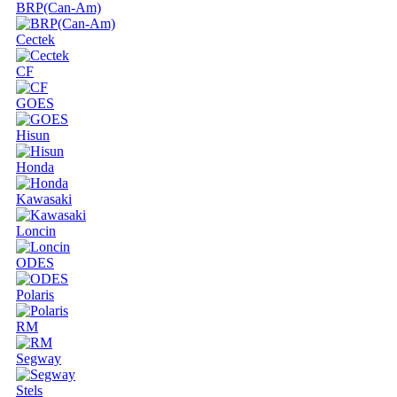
BRP(Can-Am)
Cectek
CF
GOES
Hisun
Honda
Kawasaki
Loncin
ODES
Polaris
RM
Segway
Stels