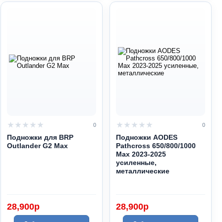
0
0
Подножки для BRP
Подножки AODES
Outlander G2 Max
Pathcross 650/800/1000
Max 2023-2025
усиленные,
металлические
28,900
p
28,900
p