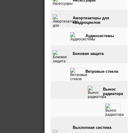
Аксессуары
Амортизаторы для
квадроциклов
Аудиосистемы
Боковая защита
Ветровые стекла
Вынос
радиатора
Вынос радиатора и
Выхлопная система
шноркель