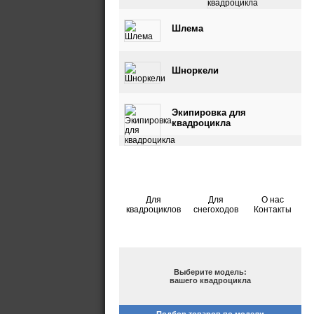
квадроцикла
Шлема
Шноркели
Экипировка для
квадроцикла
Для
Для
О нас
квадроциклов
снегоходов
Контакты
ПОДБОР ПО МОДЕЛИ
Выберите модель:
вашего квадроцикла