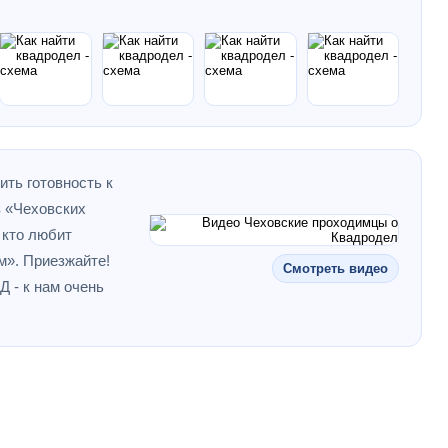
ть готовность к
з «Чеховских
 кто любит
м». Приезжайте!
Смотреть видео
 - к нам очень