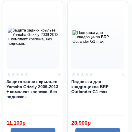
0
0
Защита задних крыльев
Подножки для
Yamaha Grizzly 2009-2013
квадроцикла BRP
+ комплект крепежа, без
Outlander G1 max
подножек
11,100
p
28,900
p