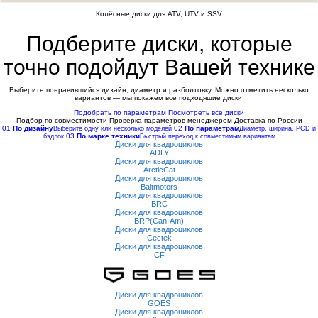
Колёсные диски для ATV, UTV и SSV
Подберите диски, которые
точно подойдут Вашей технике
Выберите понравившийся дизайн, диаметр и разболтовку. Можно отметить несколько
вариантов — мы покажем все подходящие диски.
Подобрать по параметрам
Посмотреть все диски
Подбор по совместимости
Проверка параметров менеджером
Доставка по России
01
По дизайну
02
По параметрам
Выберите одну или несколько моделей
Диаметр, ширина, PCD и
03
По марке техники
бэдлок
Быстрый переход к совместимым вариантам
Диски для квадроциклов
ADLY
Диски для квадроциклов
ArcticCat
Диски для квадроциклов
Baltmotors
Диски для квадроциклов
BRC
Диски для квадроциклов
BRP(Can-Am)
Диски для квадроциклов
Cectek
Диски для квадроциклов
CF
Диски для квадроциклов
GOES
Диски для квадроциклов