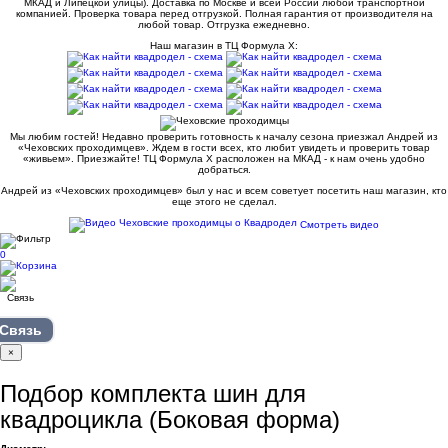
МКАД и Липецкой улицы). Доставка по Москве и всей России любой транспортной
компанией. Проверка товара перед отгрузкой. Полная гарантия от производителя на
любой товар. Отгрузка ежедневно.
Наш магазин в ТЦ Формула Х:
Мы любим гостей! Недавно проверить готовность к началу сезона приезжал Андрей из
«Чеховских проходимцев». Ждем в гости всех, кто любит увидеть и проверить товар
«живьем». Приезжайте! ТЦ Формула Х расположен на МКАД - к нам очень удобно
добраться.
Андрей из «Чеховских проходимцев» был у нас и всем советует посетить наш магазин, кто
еще этого не сделал.
Смотреть видео
0
Связь
×
Подбор комплекта шин для
квадроцикла (Боковая форма)