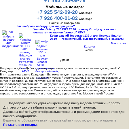
+7 495 740-09-79
Мобильные номера:
+7 925 542-09-20
WhatsApp
+7 926 400-01-82
WhatsApp
Полезные материалы
Как выбрать лебедку для квадроцикла?
Yamaha Grizzly 700 EPS 2026: почему Grizzly до сих пор
считается эталоном “живого” ATV?
Кофр задний Tesseract 135 л для Segway Snarler
AT10 — герметичный, быстросъёмный, с замками
Все статьи
Каталог
Диски
Диски
Подбор и покупка: Диски для квадроциклов — купить литые и колесные диски для ATV |
Квадродел
В интернет-магазине Квадродел Вы можете купить диски для квадроциклов, ATV и
мотовездеходов для разных задач и условий эксплуатации. В каталоге представлены
литые и beadlock-диски, популярные модели ITP, а также подбор по диаметру, ширине и
межболтовому расстоянию. У нас удобно выбрать диски для квадроцикла 4x110, 4x115,
4x137 и 4x156, подобрать варианты на технику BRP, Polaris, Arctic Cat, японские и
китайские квадроциклы. Поможем подобрать колесные диски для квадроцикла по
параметрам, совместимости и стилю езды, с доставкой по Москве и всей России.
Подобрать аксессуары конкретно под вашу модель техники - просто.
Для этого нужно выбрать марку и модель вашей техники.
Далее, на сайте будут отображаться товары и рекомендации конкретно для
вашего квадроцикла.
Вернуть, отображение всех товаров сайта - просто, для этого нажмите
Показать все товары
.