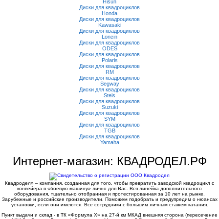
Hisun
Диски для квадроциклов
Honda
Диски для квадроциклов
Kawasaki
Диски для квадроциклов
Loncin
Диски для квадроциклов
ODES
Диски для квадроциклов
Polaris
Диски для квадроциклов
RM
Диски для квадроциклов
Segway
Диски для квадроциклов
Stels
Диски для квадроциклов
Suzuki
Диски для квадроциклов
SYM
Диски для квадроциклов
TGB
Диски для квадроциклов
Yamaha
Интернет-магазин: КВАДРОДЕЛ.РФ
Квадродел» – компания, созданная для того, чтобы превратить заводской квадроцикл с
конвейера в «боевую машину» лично для Вас. Вся линейка дополнительного
оборудования, тщательно отобранная и протестированная за 10 лет на рынке.
Зарубежные и российские производители. Поможем подобрать и предупредим о нюансах
установки, если они имеются. Все сотрудники с большим личным стажем катания.
Пункт выдачи и склад - в ТК «Формула X» на 27-й км МКАД внешняя сторона (пересечение