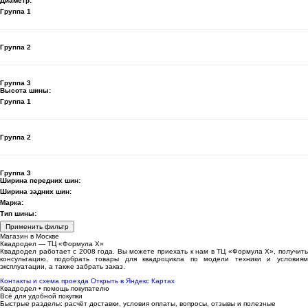
Диаметр:
Группа 1
Группа 2
Группа 3
Высота шины:
Группа 1
Группа 2
Группа 3
Ширина передних шин:
Ширина задних шин:
Марка:
Тип шины:
Применить фильтр
Магазин в Москве
Квадродел — ТЦ «Формула Х»
Квадродел работает с 2008 года. Вы можете приехать к нам в ТЦ «Формула Х», получить
консультацию, подобрать товары для квадроцикла по модели техники и условиям
эксплуатации, а также забрать заказ.
Контакты и схема проезда
Открыть в Яндекс Картах
Квадродел • помощь покупателю
Всё для удобной покупки
Быстрые разделы: расчёт доставки, условия оплаты, вопросы, отзывы и полезные