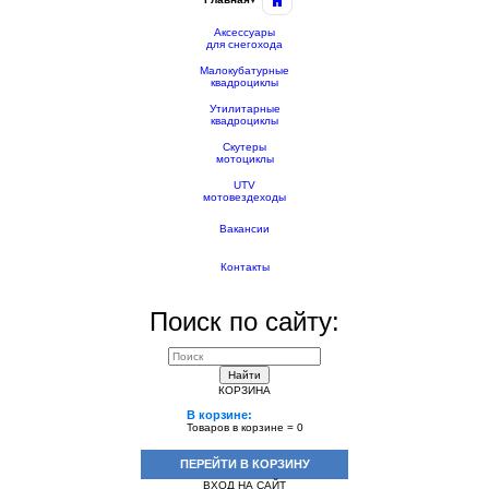
Аксессуары
для снегохода
Малокубатурные
квадроциклы
Утилитарные
квадроциклы
Скутеры
мотоциклы
UTV
мотовездеходы
Вакансии
Контакты
Поиск по сайту:
Найти
КОРЗИНА
В корзине:
Товаров в корзине =
0
ПЕРЕЙТИ В КОРЗИНУ
ВХОД НА САЙТ