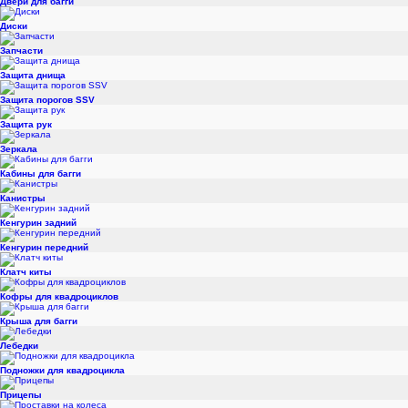
Двери для багги
Диски
Запчасти
Защита днища
Защита порогов SSV
Защита рук
Зеркала
Кабины для багги
Канистры
Кенгурин задний
Кенгурин передний
Клатч киты
Кофры для квадроциклов
Крыша для багги
Лебедки
Подножки для квадроцикла
Прицепы