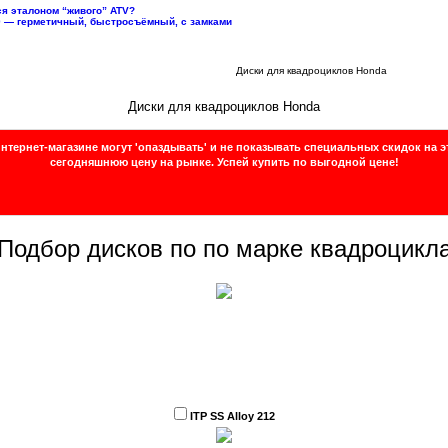
тся эталоном “живого” ATV?
10 — герметичный, быстросъёмный, с замками
Каталог
Диски для квадроцикла
Диски для квадроциклов Honda
Диски для квадроциклов Honda
нтернет-магазине могут 'опаздывать' и не показывать специальных скидок на э
сегодняшнюю цену на рынке.
Успей купить по выгодной цене!
Подбор дисков по по марке квадроцикл
ITP SS Alloy 212