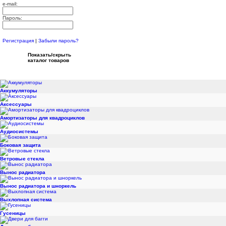
e-mail:
Пароль:
Регистрация
|
Забыли пароль?
Показать/скрыть
каталог товаров
Аккумуляторы
Аксессуары
Амортизаторы для квадроциклов
Аудиосистемы
Боковая защита
Ветровые стекла
Вынос радиатора
Вынос радиатора и шноркель
Выхлопная система
Гусеницы