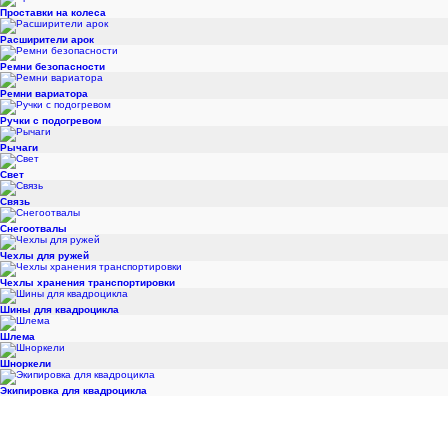
Проставки на колеса
Расширители арок
Ремни безопасности
Ремни вариатора
Ручки с подогревом
Рычаги
Свет
Связь
Снегоотвалы
Чехлы для ружей
Чехлы хранения транспортировки
Шины для квадроцикла
Шлема
Шноркели
Экипировка для квадроцикла