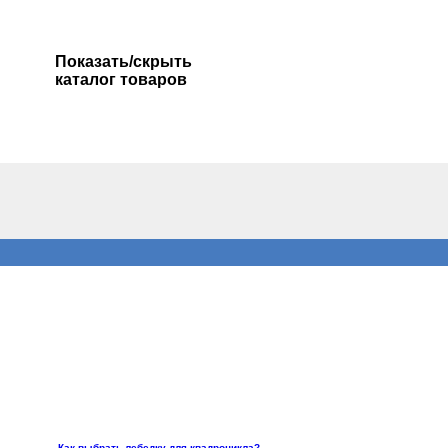
Показать/скрыть
каталог товаров
Как выбрать лебедку для квадроцикла?