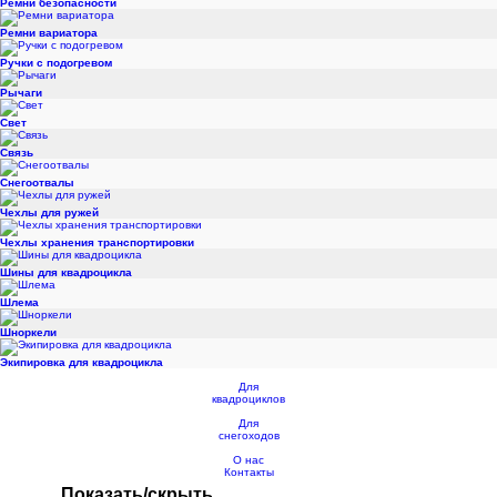
Ремни безопасности
Ремни вариатора
Ручки с подогревом
Рычаги
Свет
Связь
Снегоотвалы
Чехлы для ружей
Чехлы хранения транспортировки
Шины для квадроцикла
Шлема
Шноркели
Экипировка для квадроцикла
Для
квадроциклов
Для
снегоходов
О нас
Контакты
Показать/скрыть