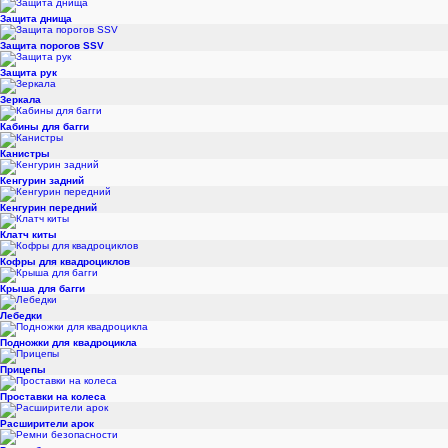
Защита днища
Защита порогов SSV
Защита рук
Зеркала
Кабины для багги
Канистры
Кенгурин задний
Кенгурин передний
Клатч киты
Кофры для квадроциклов
Крыша для багги
Лебедки
Подножки для квадроцикла
Прицепы
Проставки на колеса
Расширители арок