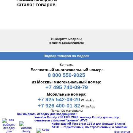
каталог товаров
ПОДБОР ПО МОДЕЛИ
Выберите модель:
вашего квадроцикла
Подбор товаров по модели
Контакты
Бесплатный многоканальный номер:
8 800 550-9025
из Москвы многоканальный номер:
+7 495 740-09-79
Мобильные номера:
+7 925 542-09-20
WhatsApp
+7 926 400-01-82
WhatsApp
Полезные материалы
Как выбрать лебедку для квадроцикла?
Yamaha Grizzly 700 EPS 2026: почему Grizzly до сих пор
считается эталоном “живого” ATV?
Кофр задний Tesseract 135 л для Segway Snarler
AT10 — герметичный, быстросъёмный, с замками
Все статьи