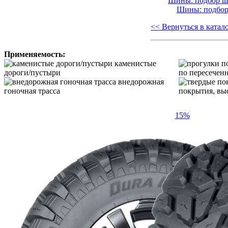
Шины: подбор 
Шины: подбо
<< Вернуться в катал
Применяемость:
каменистые
дороги/пустыри
по пересечен
внедорожная
гоночная трасса
покрытия, выс
15%