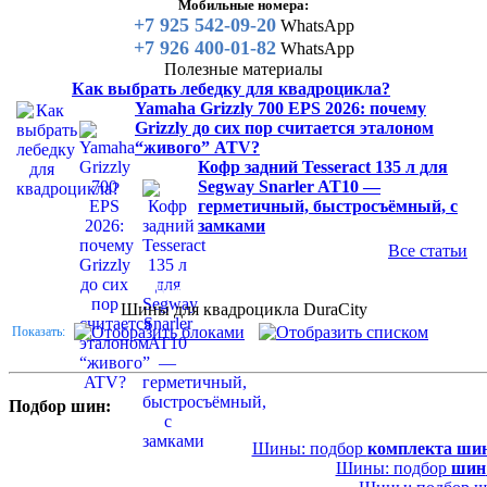
Мобильные номера:
+7 925 542-09-20
WhatsApp
+7 926 400-01-82
WhatsApp
Полезные материалы
Как выбрать лебедку для квадроцикла?
Yamaha Grizzly 700 EPS 2026: почему
Grizzly до сих пор считается эталоном
“живого” ATV?
Кофр задний Tesseract 135 л для
Segway Snarler AT10 —
герметичный, быстросъёмный, с
замками
Все статьи
Каталог
Шины для квадроцикла
Шины для квадроцикла DuraCity
Показать:
Подбор шин:
Шины: подбор
комплекта ши
Шины: подбор
шин