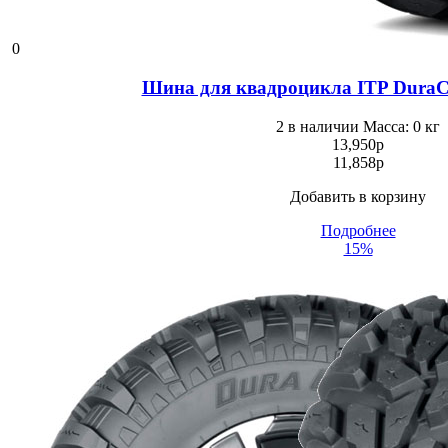
0
Шина для квадроцикла ITP DuraCi
2 в наличии
Масса: 0 кг
13,950
p
11,858
p
Добавить в корзину
Подробнее
15%