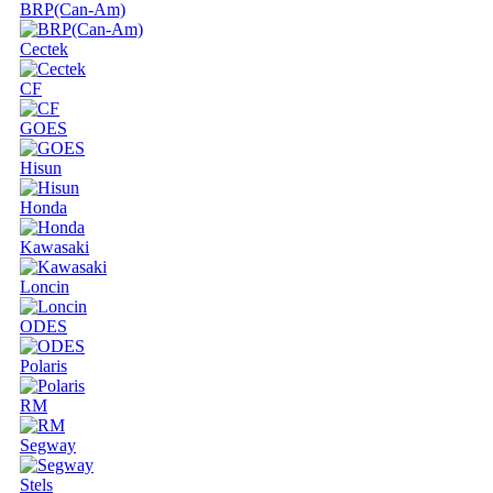
BRP(Can-Am)
Cectek
CF
GOES
Hisun
Honda
Kawasaki
Loncin
ODES
Polaris
RM
Segway
Stels