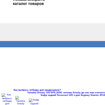
каталог товаров
Как выбрать лебедку для квадроцикла?
Yamaha Grizzly 700 EPS 2026: почему Grizzly до сих пор считае
Кофр задний Tesseract 135 л для Segway Snarler AT