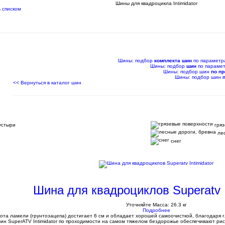
Шины для квадроцикла Intimidator
Шины: подбор
комплекта шин
по параметр
Шины: подбор
шин
по параме
Шины: подбор шин
по п
Шины: подбор шин
<< Вернуться в каталог шин
устыри
гряз
лес
снег
Шина для квадроциклов Superatv I
Уточняйте
Масса: 26.3 кг
Подробнее
ысота ламели (грунтозацепа) достигает 6 см и обладает хорошей самоочисткой, благодаря
шин SuperATV Intimidator по проходимости на самом тяжелом бездорожье обеспечивают ри