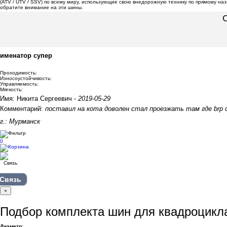
(ATV / UTV / SSV) по всему миру, использующие свою внедорожную технику по прямому наз
обратите внимание на эти шины.
О
именатор супер
Проходимость:
Износоустойчивость:
Управляемость:
Мягкость:
Имя: Никита Сергеевич -
2019-05-29
Комментарий:
поставил на кота доволен стал проезжать там где brp 
г.: Мурманск
0
Связь
×
Подбор комплекта шин для квадроцикл
Диаметр: