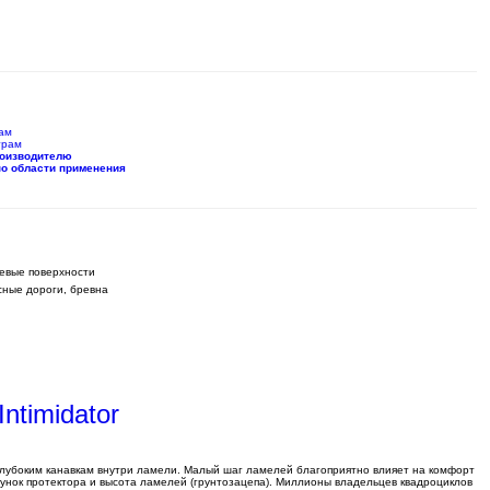
ам
трам
роизводителю
по области применения
евые поверхности
ные дороги, бревна
ntimidator
 глубоким канавкам внутри ламели. Малый шаг ламелей благоприятно влияет на комфорт
сунок протектора и высота ламелей (грунтозацепа). Миллионы владельцев квадроциклов