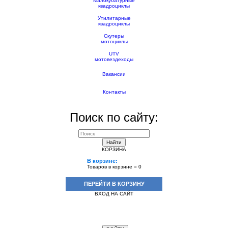
Малокубатурные
квадроциклы
Утилитарные
квадроциклы
Скутеры
мотоциклы
UTV
мотовездеходы
Вакансии
Контакты
Поиск по сайту:
Найти
КОРЗИНА
В корзине:
Товаров в корзине =
0
ПЕРЕЙТИ В КОРЗИНУ
ВХОД НА САЙТ