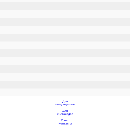
Для
квадроциклов
Для
снегоходов
О нас
Контакты