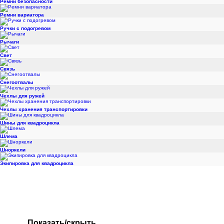
Ремни безопасности
Ремни вариатора
Ручки с подогревом
Рычаги
Свет
Связь
Снегоотвалы
Чехлы для ружей
Чехлы хранения транспортировки
Шины для квадроцикла
Шлема
Шноркели
Экипировка для квадроцикла
Показать/скрыть