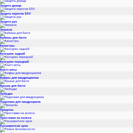
Защита днища
Защита порогов SSV
Защита рук
Зеркала
Кабины для багги
Канистры
Кенгурин задний
Кенгурин передний
Клатч киты
Кофры для квадроциклов
Крыша для багги
Лебедки
Подножки для квадроцикла
Прицепы
Проставки на колеса
Расширители арок