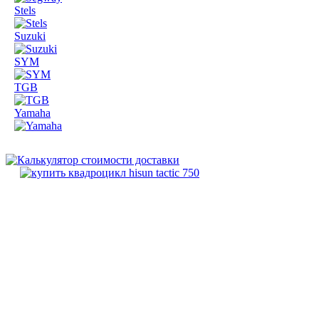
Stels
Suzuki
SYM
TGB
Yamaha