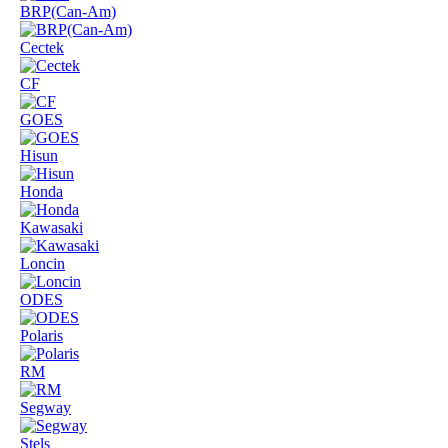
BRP(Can-Am)
Cectek
CF
GOES
Hisun
Honda
Kawasaki
Loncin
ODES
Polaris
RM
Segway
Stels