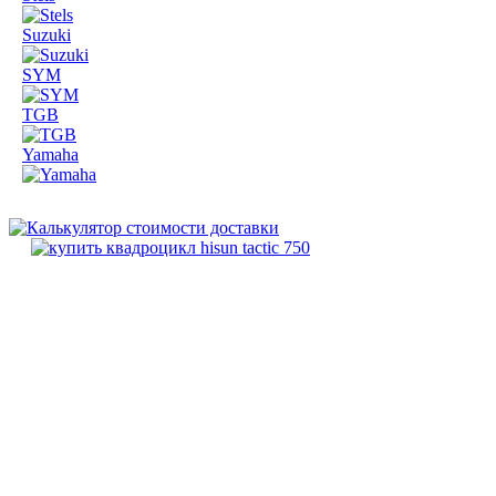
Suzuki
SYM
TGB
Yamaha