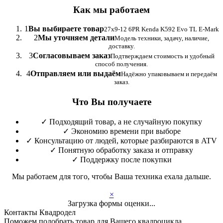
Как мы работаем
1
Вы выбираете товар
27x9-12 6PR Kenda K592 Evo TL E-Mark
2
Мы уточняем детали
Модель техники, задачу, наличие,
доставку.
3
Согласовываем заказ
Подтверждаем стоимость и удобный
способ получения.
4
Отправляем или выдаём
Надёжно упаковываем и передаём
заказ.
Что Вы получаете
✓
Подходящий товар, а не случайную покупку
✓
Экономию времени при выборе
✓
Консультацию от людей, которые разбираются в ATV
✓
Понятную обработку заказа и отправку
✓
Поддержку после покупки
Мы работаем для того, чтобы Ваша техника ехала дальше.
×
Загрузка формы оценки...
Контакты Квадродел
Поможем подобрать товар для Вашего квадроцикла