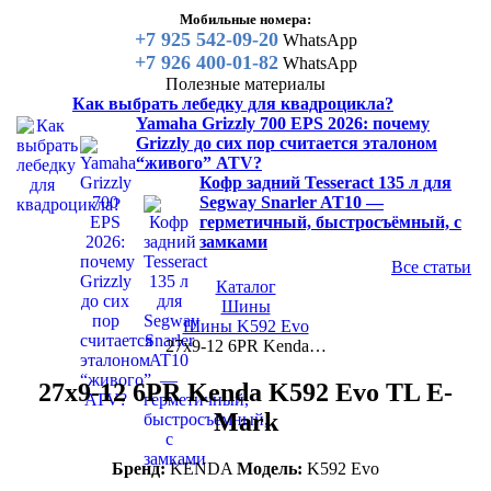
Мобильные номера:
+7 925 542-09-20
WhatsApp
+7 926 400-01-82
WhatsApp
Полезные материалы
Как выбрать лебедку для квадроцикла?
Yamaha Grizzly 700 EPS 2026: почему
Grizzly до сих пор считается эталоном
“живого” ATV?
Кофр задний Tesseract 135 л для
Segway Snarler AT10 —
герметичный, быстросъёмный, с
замками
Все статьи
Каталог
Шины
Шины K592 Evo
27x9-12 6PR Kenda…
27x9-12 6PR Kenda K592 Evo TL E-
Mark
Бренд:
KENDA
Модель:
K592 Evo