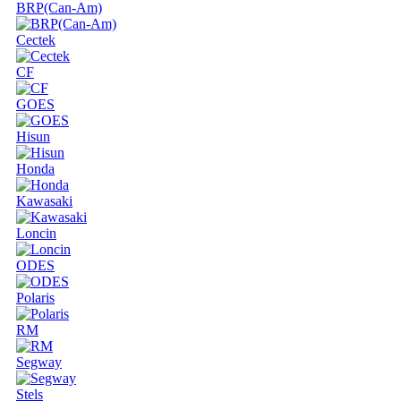
BRP(Can-Am)
Cectek
CF
GOES
Hisun
Honda
Kawasaki
Loncin
ODES
Polaris
RM
Segway
Stels