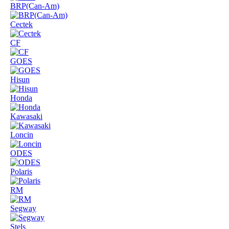
BRP(Can-Am)
Cectek
CF
GOES
Hisun
Honda
Kawasaki
Loncin
ODES
Polaris
RM
Segway
Stels