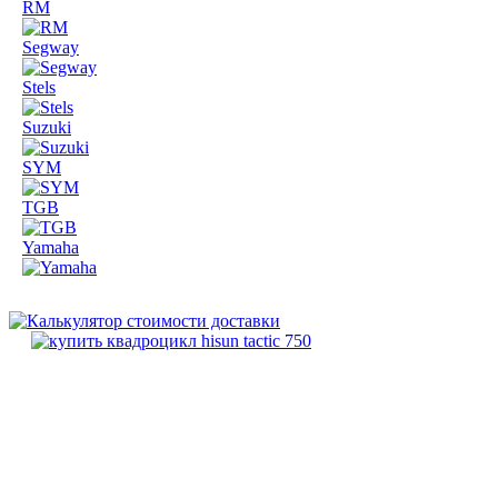
RM
Segway
Stels
Suzuki
SYM
TGB
Yamaha