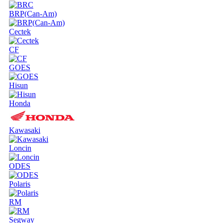
BRP(Can-Am)
Cectek
CF
GOES
Hisun
Honda
Kawasaki
Loncin
ODES
Polaris
RM
Segway