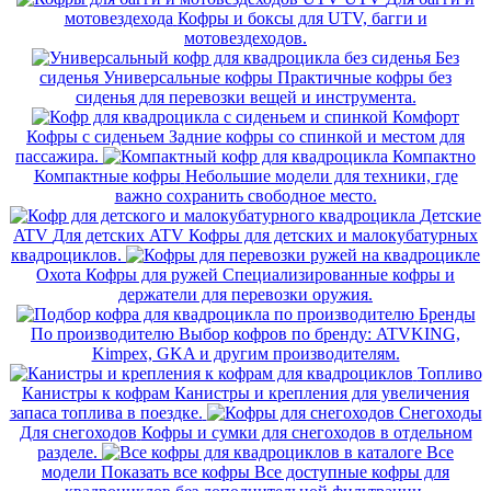
мотовездехода
Кофры и боксы для UTV, багги и
мотовездеходов.
Без
сиденья
Универсальные кофры
Практичные кофры без
сиденья для перевозки вещей и инструмента.
Комфорт
Кофры с сиденьем
Задние кофры со спинкой и местом для
пассажира.
Компактно
Компактные кофры
Небольшие модели для техники, где
важно сохранить свободное место.
Детские
ATV
Для детских ATV
Кофры для детских и малокубатурных
квадроциклов.
Охота
Кофры для ружей
Специализированные кофры и
держатели для перевозки оружия.
Бренды
По производителю
Выбор кофров по бренду: ATVKING,
Kimpex, GKA и другим производителям.
Топливо
Канистры к кофрам
Канистры и крепления для увеличения
запаса топлива в поездке.
Снегоходы
Для снегоходов
Кофры и сумки для снегоходов в отдельном
разделе.
Все
модели
Показать все кофры
Все доступные кофры для