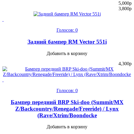
5,000
p
3,800
p
Голосов: 0
Задний бампер RM Vector 551i
Добавить в корзину
4,300
p
Голосов: 0
Бампер передний BRP Ski-doo (Summit/MX
Z/Backcountry/Renegade/Freeride) / Lynx
(Rave/Xtrim/Boondocke
Добавить в корзину