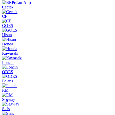
Cectek
CF
GOES
Hisun
Honda
Kawasaki
Loncin
ODES
Polaris
RM
Segway
Stels