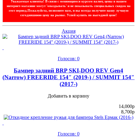
Уважаемые клиенты!
В связи с меняющимся курсом валют, цены в нашем
интернет-магазине могут 'опаздывать' и не показывать специальных скидок на
этот период.Пожалуйста, позвоните нам, и вы всегда получите нашу лучшую
сегодняшнюю цену на рынке.
Успей купить по выгодной цене!
Акция
Голосов: 0
Бампер задний BRP SKI-DOO REV Gen4
(Narrow) FREERIDE 154″ (2019-) / SUMMIT 154″
(2017-)
Добавить в корзину
14,000
p
8,700
p
Голосов: 0