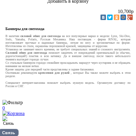
Добавить в корзину
10,700
p
Бамперы для снегохода
В наличии
силовой обвес для снегохода
на все популярные марки и модели: Lynx, Ski-Doo,
Stels, Yamaha, Polaris, Русская Механика. Наш поставщик - фирма RIVAL, которая
изготавливает прочные и надежные бамперы, легкие по весу и эргономичные по форме.
Изготовлены из стали, окрашены порошковой краской, защищены от коррозии.
Установка не занимает много времени, не требует специальных знаний и сложного инструмента.
Силовой обвес для снегохода
поможет защитить от повреждений оригинальный (и обычно,
дорогостоящий!) пластик и всю начинку. Да и внешне снегоход после такого небольшого
тюнинга выглядит гораздо лучше.
Со стальным бампером гораздо спокойнее прокладывать маршрут через кустарник и не обращать
внимание на мелкие ветки.
Кроме защиты для передней части представлены и задние багажники.
Охотникам рекомендуем
крепления для ружей
, которые Вы также можете выбрать в этом
разделе.
Специалист интернет-магазина поможет выбрать нужную модель. Организуем доставку по
России и СНГ.
0
Связь