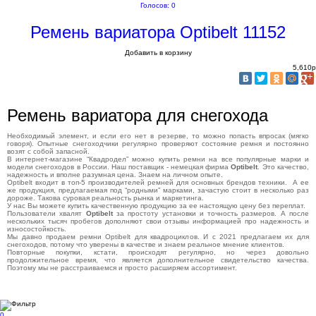
Голосов: 0
Ремень вариатора Optibelt 11152
Добавить в корзину
5,610
p
Ремень вариатора для снегохода
Необходимый элемент, и если его нет в резерве, то можно попасть впросак (мягко
говоря). Опытные снегоходчики регулярно проверяют состояние ремня и постоянно
возят с собой запасной.
В интернет-магазине “Квадродел” можно купить ремни на все популярные марки и
модели снегоходов в России. Наш поставщик - немецкая фирма
Optibelt
. Это качество,
надежность и вполне разумная цена. Знаем на личном опыте.
Optibelt входит в топ-5 производителей ремней для основных брендов техники. А ее
же продукция, предлагаемая под “родными” марками, зачастую стоит в несколько раз
дороже. Такова суровая реальность рынка и маркетинга.
У нас Вы можете купить качественную продукцию за ее настоящую цену без переплат.
Пользователи хвалят
Optibelt
за простоту установки и точность размеров. А после
нескольких тысяч пробегов дополняют свои отзывы информацией про надежность и
износостойкость.
Мы давно продаем ремни Optibelt для квадроциклов. И с 2021 предлагаем их для
снегоходов, потому что уверены в качестве и знаем реальное мнение клиентов.
Повторные покупки, кстати, происходят регулярно, но через довольно
продолжительное время, что является дополнительное свидетельство качества.
Поэтому мы не расстраиваемся и просто расширяем ассортимент.
0