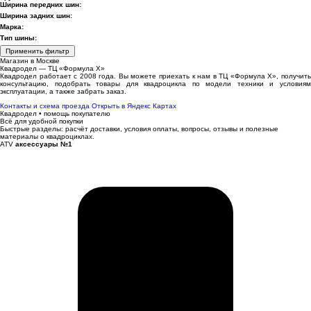
Ширина передних шин:
Ширина задних шин:
Марка:
Тип шины:
Применить фильтр
Магазин в Москве
Квадродел — ТЦ «Формула Х»
Квадродел работает с 2008 года. Вы можете приехать к нам в ТЦ «Формула Х», получить
консультацию, подобрать товары для квадроцикла по модели техники и условиям
эксплуатации, а также забрать заказ.
Контакты и схема проезда
Открыть в Яндекс Картах
Квадродел • помощь покупателю
Всё для удобной покупки
Быстрые разделы: расчёт доставки, условия оплаты, вопросы, отзывы и полезные
материалы о квадроциклах.
ATV
аксессуары №1