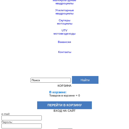
Малокубатурные
квадроциклы
Утилитарные
квадроциклы
Скутеры
мотоциклы
UTV
мотовездеходы
Вакансии
Контакты
Поиск по сайту:
Найти
КОРЗИНА
В корзине:
Товаров в корзине =
0
ПЕРЕЙТИ В КОРЗИНУ
ВХОД НА САЙТ
e-mail:
Пароль: