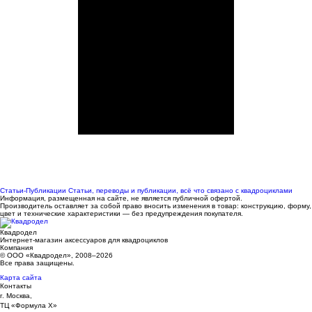
Статьи-Публикации
Статьи, переводы и публикации, всё что связано с квадроциклами
Информация, размещенная на сайте, не является публичной офертой.
Производитель оставляет за собой право вносить изменения в товар: конструкцию, форму,
цвет и технические характеристики — без предупреждения покупателя.
Квадродел
Интернет-магазин аксессуаров для квадроциклов
Компания
© ООО «Квадродел», 2008–2026
Все права защищены.
Карта сайта
Контакты
г. Москва,
ТЦ «Формула Х»