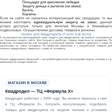
Площадки для крепления лебедки
Защиту днища и рычагов (на заказ)
Бугель
Корзины
Если на сайте не оказалось интересующей вас продукции, то мы
можем изготовить
идивидуальную защиту на заказ
, данна
услуга доступна только для жителей Москвы и ближайшего
подмосковья. Осуществляем доставку товаров в регионы.
тюнинг для квадроцикла cf moto (сф мото)
С ассортиментом производимой нами защиты для квадроцикла, вы можете ознакомиться
на страницах нашего сайта. Для большего удобства, товары поделены по разделам. По
вопросам сотрудничества или оптовой и розничной закупки товаров, свяжитесь с нами по
указанному на сайте телефону. По вопросам связанных с с разработкой товаров для
тюнинга квадроцикла, свяжитесь с нами по телефону.
Тюнинг квадроцикла связанный с настройкой двигателя, регулировки подачи топлива и т.д.
компанией не осуществляется.
МАГАЗИН В МОСКВЕ
Квадродел — ТЦ «Формула Х»
Квадродел работает с 2008 года. Вы можете приехать к нам
в ТЦ «Формула Х», получить консультацию, подобрать
товары для квадроцикла по модели техники и условиям