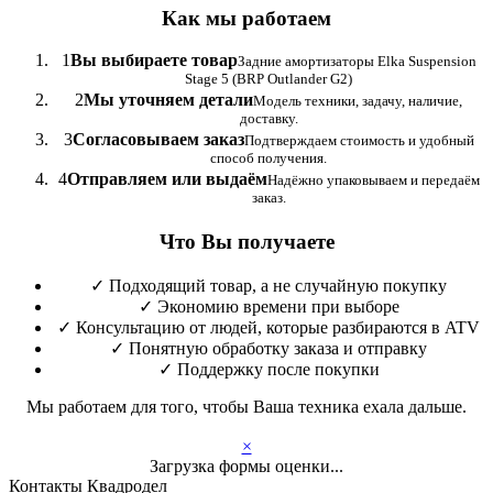
Как мы работаем
1
Вы выбираете товар
Задние амортизаторы Elka Suspension
Stage 5 (BRP Outlander G2)
2
Мы уточняем детали
Модель техники, задачу, наличие,
доставку.
3
Согласовываем заказ
Подтверждаем стоимость и удобный
способ получения.
4
Отправляем или выдаём
Надёжно упаковываем и передаём
заказ.
Что Вы получаете
✓
Подходящий товар, а не случайную покупку
✓
Экономию времени при выборе
✓
Консультацию от людей, которые разбираются в ATV
✓
Понятную обработку заказа и отправку
✓
Поддержку после покупки
Мы работаем для того, чтобы Ваша техника ехала дальше.
×
Загрузка формы оценки...
Контакты Квадродел