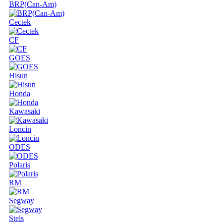
BRP(Can-Am)
Cectek
CF
GOES
Hisun
Honda
Kawasaki
Loncin
ODES
Polaris
RM
Segway
Stels