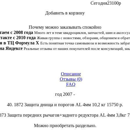
Сегодня
23100
p
Добавить в корзину
Купить в 1 клик
Почему можно заказывать спокойно
таем с 2008 года
Много лет в теме квадроциклов, запчастей, шин и аксессу
такте с 2010 года
Живая группа с новостями, обзорами, общением и обрат
я в ТЦ Формула Х
Есть понятная точка самовывоза и возможность забрат
на Яндексе
Реальные отзывы от наших покупателей после консультаций, зак
Описание
Отзывы (
0
)
FAQ
год 2007 -
40. 1872 Защита днища и порогов AL 4мм 10,2 кг 15750 р.
1873 Защита передних рычагов+заднего редуктора AL 4мм 3,8кг 7
Можно приобретать раздельно.