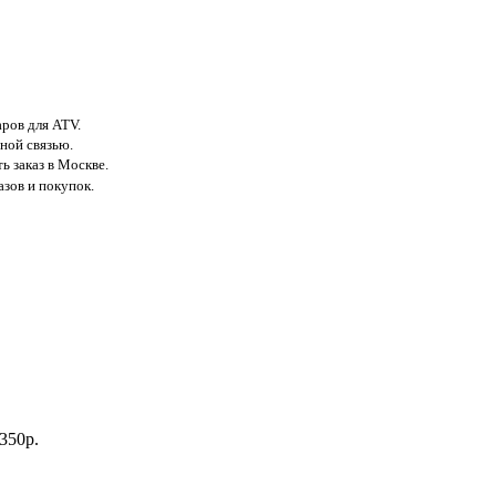
аров для ATV.
ной связью.
ь заказ в Москве.
азов и покупок.
350р.