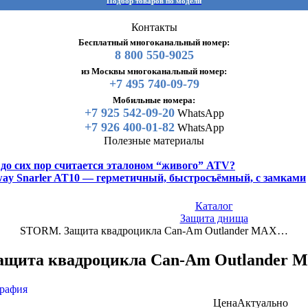
Подбор товаров по модели
Контакты
Бесплатный многоканальный номер:
8 800 550-9025
из Москвы многоканальный номер:
+7 495 740-09-79
Мобильные номера:
+7 925 542-09-20
WhatsApp
+7 926 400-01-82
WhatsApp
Полезные материалы
y до сих пор считается эталоном “живого” ATV?
gway Snarler AT10 — герметичный, быстросъёмный, с замками
Каталог
Защита днища
STORM. Защита квадроцикла Can-Am Outlander MAX…
щита квадроцикла Can-Am Outlander M
Цена
Актуально