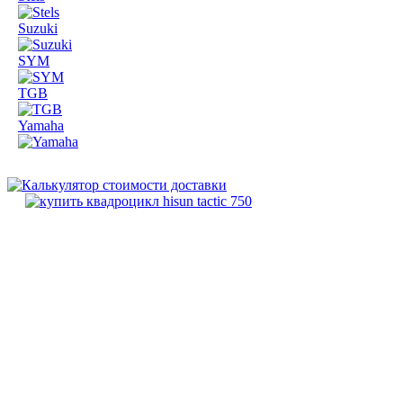
Suzuki
SYM
TGB
Yamaha