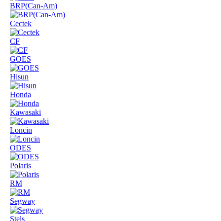
BRP(Can-Am)
Cectek
CF
GOES
Hisun
Honda
Kawasaki
Loncin
ODES
Polaris
RM
Segway
Stels