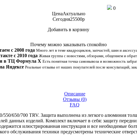
0
Цена
Актуально
Сегодня
25500
p
Добавить в корзину
Купить в 1 клик
Почему можно заказывать спокойно
таем с 2008 года
Много лет в теме квадроциклов, запчастей, шин и аксессу
такте с 2010 года
Живая группа с новостями, обзорами, общением и обрат
я в ТЦ Формула Х
Есть понятная точка самовывоза и возможность забрат
на Яндексе
Реальные отзывы от наших покупателей после консультаций, зак
Описание
Отзывы (
0
)
FAQ
0/550/650/700 TRV. Защита выполнена из легкого алюминия толщ
ей данных изделий. Комплект включает в себя: защиту передних
содержится илюстрированная инструкция и все необходимые болты
гкого обслуживания техники предусмотрены технические отверст