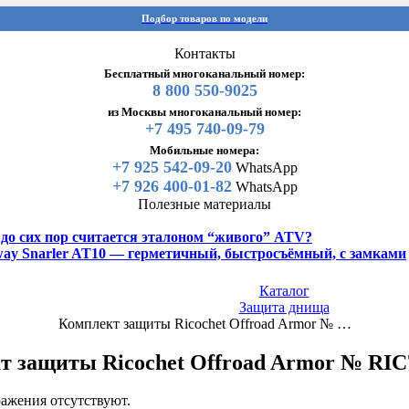
Подбор товаров по модели
Контакты
Бесплатный многоканальный номер:
8 800 550-9025
из Москвы многоканальный номер:
+7 495 740-09-79
Мобильные номера:
+7 925 542-09-20
WhatsApp
+7 926 400-01-82
WhatsApp
Полезные материалы
y до сих пор считается эталоном “живого” ATV?
gway Snarler AT10 — герметичный, быстросъёмный, с замками
Каталог
Защита днища
Комплект защиты Ricochet Offroad Armor № …
т защиты Ricochet Offroad Armor № RI
ажения отсутствуют.