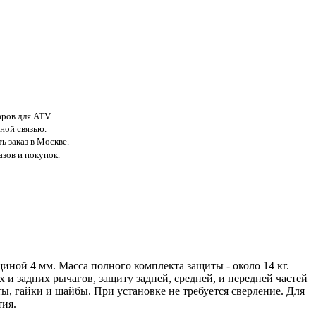
аров для ATV.
ной связью.
ь заказ в Москве.
азов и покупок.
иной 4 мм. Масса полного комплекта защиты - около 14 кг.
 и задних рычагов, защиту задней, средней, и передней частей
, гайки и шайбы. При установке не требуется сверление. Для
ия.