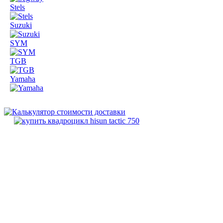
Stels
Suzuki
SYM
TGB
Yamaha