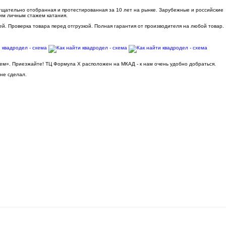
 тщательно отобранная и протестированная за 10 лет на рынке. Зарубежные и российские
им личным стажем катания.
ей. Проверка товара перед отгрузкой. Полная гарантия от производителя на любой товар.
ьем». Приезжайте! ТЦ Формула Х расположен на МКАД - к нам очень удобно добраться.
 не сделал.