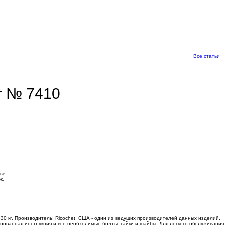
Все статьи
r № 7410
.
ве.
к.
0 кг. Производитель: Ricochet, США - один из ведущих производителей данных изделий.
рованная инструкция и все необходимые болты, гайки и шайбы. Для легкого обслуживания