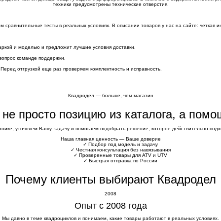
техники предусмотрены технические отверстия.
сравнительные тесты в реальных условиях. В описании товаров у нас на сайте: четкая и
аркой и моделью и предложит лучшие условия доставки.
вопрос команде поддержки.
 Перед отгрузкой еще раз проверяем комплектность и исправность.
Квадродел — больше, чем магазин
е не просто позицию из каталога, а пом
хнике, уточняем Вашу задачу и помогаем подобрать решение, которое действительно подхо
Наша главная ценность — Ваше доверие
✓
Подбор под модель и задачу
✓
Честная консультация без навязывания
✓
Проверенные товары для ATV и UTV
✓
Быстрая отправка по России
Почему клиенты выбирают Квадродел
2008
Опыт с 2008 года
Мы давно в теме квадроциклов и понимаем, какие товары работают в реальных условиях.