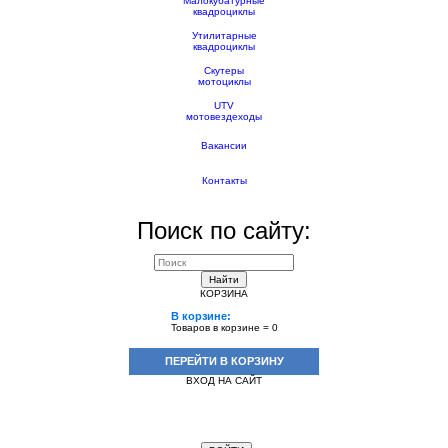
Малокубатурные
квадроциклы
Утилитарные
квадроциклы
Скутеры
мотоциклы
UTV
мотовездеходы
Вакансии
Контакты
Поиск по сайту:
Найти
КОРЗИНА
В корзине:
Товаров в корзине =
0
ПЕРЕЙТИ В КОРЗИНУ
ВХОД НА САЙТ