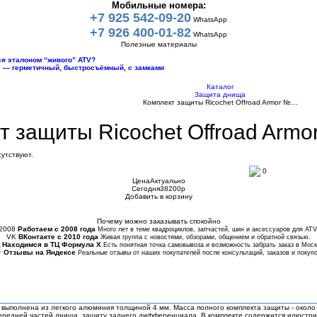
Мобильные номера:
+7 925 542-09-20
WhatsApp
+7 926 400-01-82
WhatsApp
Полезные материалы
тся эталоном “живого” ATV?
10 — герметичный, быстросъёмный, с замками
Каталог
Защита днища
Комплект защиты Ricochet Offroad Armor №…
т защиты Ricochet Offroad Armo
утствуют.
0
Цена
Актуально
Сегодня
38200
p
Добавить в корзину
Купить в 1 клик
Почему можно заказывать спокойно
2008
Работаем с 2008 года
Много лет в теме квадроциклов, запчастей, шин и аксессуаров для ATV
VK
ВКонтакте с 2010 года
Живая группа с новостями, обзорами, общением и обратной связью.
Находимся в ТЦ Формула Х
Есть понятная точка самовывоза и возможность забрать заказ в Моск
★
Отзывы на Яндексе
Реальные отзывы от наших покупателей после консультаций, заказов и покупо
выполнена из легкого алюминия толщиной 4 мм. Масса полного комплекта защиты - около 3
 передней частей днища, защиту заднего дифференциала. В комплекте содержится илюстри