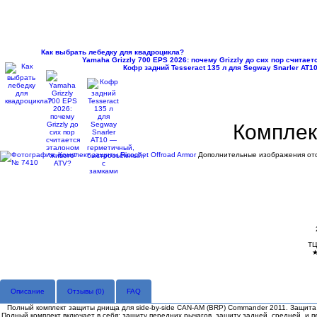
Как выбрать лебедку для квадроцикла?
Yamaha Grizzly 700 EPS 2026: почему Grizzly до сих пор считае
Кофр задний Tesseract 135 л для Segway Snarler AT
Комплек
Дополнительные изображения отс
ТЦ
Описание
Отзывы (
0
)
FAQ
Полный комплект защиты днища для side-by-side CAN-AM (BRP) Commander 2011. Защита 
Полный комплект включает в себя: защиту передних рычагов, защиту задней, средней, и