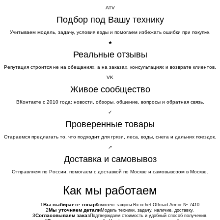
ATV
Подбор под Вашу технику
Учитываем модель, задачу, условия езды и помогаем избежать ошибки при покупке.
★
Реальные отзывы
Репутация строится не на обещаниях, а на заказах, консультациях и возврате клиентов.
VK
Живое сообщество
ВКонтакте с 2010 года: новости, обзоры, общение, вопросы и обратная связь.
✓
Проверенные товары
Стараемся предлагать то, что подходит для грязи, леса, воды, снега и дальних поездок.
↗
Доставка и самовывоз
Отправляем по России, помогаем с доставкой по Москве и самовывозом в Москве.
Как мы работаем
1
Вы выбираете товар
Комплект защиты Ricochet Offroad Armor № 7410
2
Мы уточняем детали
Модель техники, задачу, наличие, доставку.
3
Согласовываем заказ
Подтверждаем стоимость и удобный способ получения.