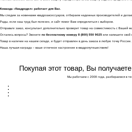
Команда «Квадродел» работает для Вас.
Мы следим за новинками квадроаксессуаров, отбираем надежных производителей и делаем 
Рады, если наш труд был полезен, и сайт помог Вам определиться с выбором.
Отправьте заказ, консультант дополнительно проверит товар на совместимость с Вашей м
Остались вопросы? Звоните
по бесплатному номеру 8 (800) 550 9025
или напишите свой 
Товар в наличии на нашем складе, и будет отправлен в день заказа в любую точку России.
Наша лучшая награда – ваше отличное настроение в квадропутешествиях!
Покупая этот товар, Вы получает
Мы работаем с 2008 года, разбираемся в те