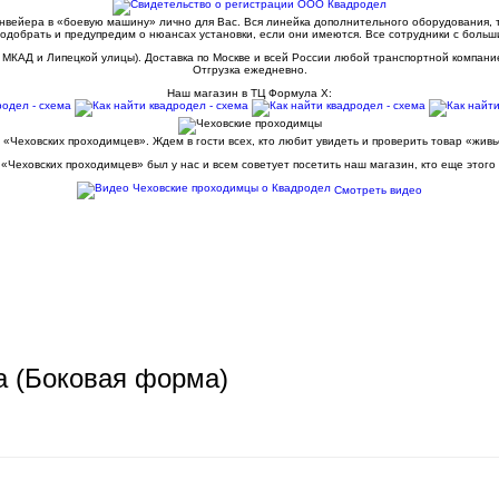
конвейера в «боевую машину» лично для Вас. Вся линейка дополнительного оборудования,
одобрать и предупредим о нюансах установки, если они имеются. Все сотрудники с больш
 МКАД и Липецкой улицы). Доставка по Москве и всей России любой транспортной компани
Отгрузка ежедневно.
Наш магазин в ТЦ Формула Х:
 «Чеховских проходимцев». Ждем в гости всех, кто любит увидеть и проверить товар «жив
«Чеховских проходимцев» был у нас и всем советует посетить наш магазин, кто еще этого
Смотреть видео
а (Боковая форма)