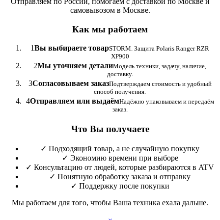
Отправляем по России, помогаем с доставкой по Москве и
самовывозом в Москве.
Как мы работаем
1
Вы выбираете товар
STORM. Защита Polaris Ranger RZR
XP900
2
Мы уточняем детали
Модель техники, задачу, наличие,
доставку.
3
Согласовываем заказ
Подтверждаем стоимость и удобный
способ получения.
4
Отправляем или выдаём
Надёжно упаковываем и передаём
заказ.
Что Вы получаете
✓
Подходящий товар, а не случайную покупку
✓
Экономию времени при выборе
✓
Консультацию от людей, которые разбираются в ATV
✓
Понятную обработку заказа и отправку
✓
Поддержку после покупки
Мы работаем для того, чтобы Ваша техника ехала дальше.