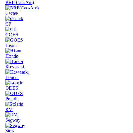
BRP(Can-Am)
Cectek
CF
GOES
Hisun
Honda
Kawasaki
Loncin
ODES
Polaris
RM
Segway
Stels