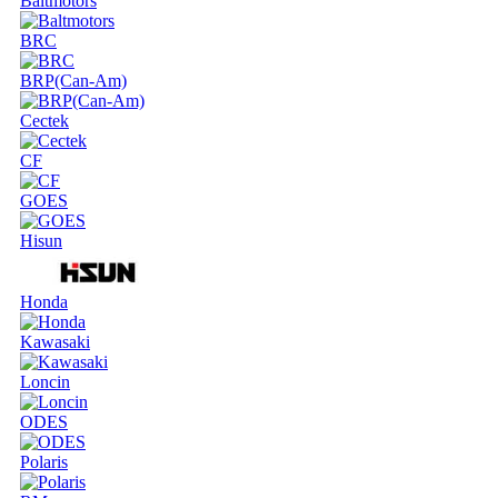
Baltmotors
BRC
BRP(Can-Am)
Cectek
CF
GOES
Hisun
Honda
Kawasaki
Loncin
ODES
Polaris