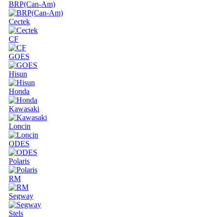
BRP(Can-Am)
Cectek
CF
GOES
Hisun
Honda
Kawasaki
Loncin
ODES
Polaris
RM
Segway
Stels