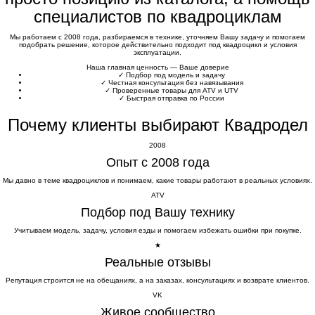
специалистов по квадроциклам
Мы работаем с 2008 года, разбираемся в технике, уточняем Вашу задачу и помогаем
подобрать решение, которое действительно подходит под квадроцикл и условия
эксплуатации.
Наша главная ценность — Ваше доверие
✓
Подбор под модель и задачу
✓
Честная консультация без навязывания
✓
Проверенные товары для ATV и UTV
✓
Быстрая отправка по России
Почему клиенты выбирают Квадродел
2008
Опыт с 2008 года
Мы давно в теме квадроциклов и понимаем, какие товары работают в реальных условиях.
ATV
Подбор под Вашу технику
Учитываем модель, задачу, условия езды и помогаем избежать ошибки при покупке.
★
Реальные отзывы
Репутация строится не на обещаниях, а на заказах, консультациях и возврате клиентов.
VK
Живое сообщество