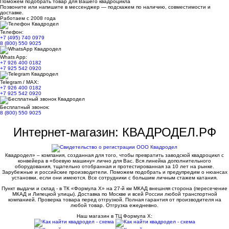
Поможем подобрать товар для Вашего квадроцикла
Позвоните или напишите в мессенджер — подскажем по наличию, совместимости и
доставке.
Работаем с 2008 года
Телефон:
+7 (495) 740 0979
8 (800) 550 9025
Whats App:
+7 926 400 0182
+7 925 542 0920
Telegram / MAX:
+7 926 400 0182
+7 925 542 0920
Бесплатный звонок:
8 (800) 550 9025
Интернет-магазин: КВАДРОДЕЛ.РФ
Квадродел» – компания, созданная для того, чтобы превратить заводской квадроцикл с
конвейера в «боевую машину» лично для Вас. Вся линейка дополнительного
оборудования, тщательно отобранная и протестированная за 10 лет на рынке.
Зарубежные и российские производители. Поможем подобрать и предупредим о нюансах
установки, если они имеются. Все сотрудники с большим личным стажем катания.
Пункт выдачи и склад - в ТК «Формула X» на 27-й км МКАД внешняя сторона (пересечение
МКАД и Липецкой улицы). Доставка по Москве и всей России любой транспортной
компанией. Проверка товара перед отгрузкой. Полная гарантия от производителя на
любой товар. Отгрузка ежедневно.
Наш магазин в ТЦ Формула Х: