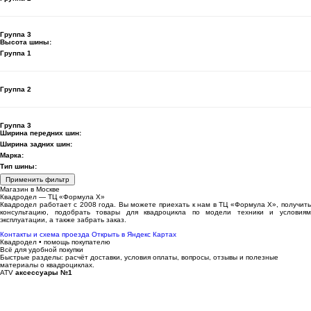
Группа 3
Высота шины:
Группа 1
Группа 2
Группа 3
Ширина передних шин:
Ширина задних шин:
Марка:
Тип шины:
Применить фильтр
Магазин в Москве
Квадродел — ТЦ «Формула Х»
Квадродел работает с 2008 года. Вы можете приехать к нам в ТЦ «Формула Х», получить
консультацию, подобрать товары для квадроцикла по модели техники и условиям
эксплуатации, а также забрать заказ.
Контакты и схема проезда
Открыть в Яндекс Картах
Квадродел • помощь покупателю
Всё для удобной покупки
Быстрые разделы: расчёт доставки, условия оплаты, вопросы, отзывы и полезные
материалы о квадроциклах.
ATV
аксессуары №1