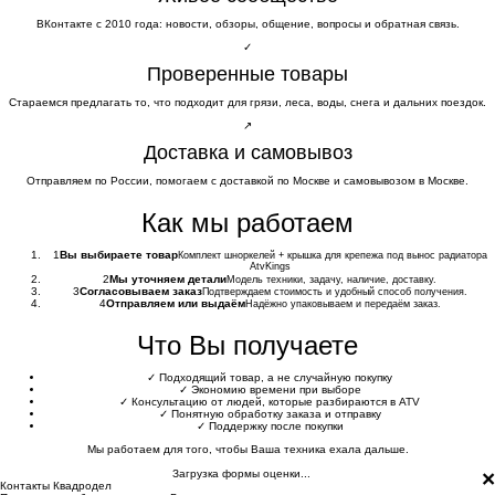
ВКонтакте с 2010 года: новости, обзоры, общение, вопросы и обратная связь.
✓
Проверенные товары
Стараемся предлагать то, что подходит для грязи, леса, воды, снега и дальних поездок.
↗
Доставка и самовывоз
Отправляем по России, помогаем с доставкой по Москве и самовывозом в Москве.
Как мы работаем
1
Вы выбираете товар
Комплект шноркелей + крышка для крепежа под вынос радиатора
AtvKings
2
Мы уточняем детали
Модель техники, задачу, наличие, доставку.
3
Согласовываем заказ
Подтверждаем стоимость и удобный способ получения.
4
Отправляем или выдаём
Надёжно упаковываем и передаём заказ.
Что Вы получаете
✓
Подходящий товар, а не случайную покупку
✓
Экономию времени при выборе
✓
Консультацию от людей, которые разбираются в ATV
✓
Понятную обработку заказа и отправку
✓
Поддержку после покупки
Мы работаем для того, чтобы Ваша техника ехала дальше.
×
Загрузка формы оценки...
Контакты Квадродел