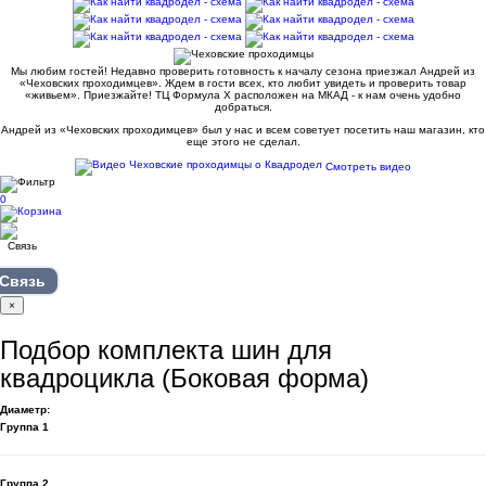
Мы любим гостей! Недавно проверить готовность к началу сезона приезжал Андрей из
«Чеховских проходимцев». Ждем в гости всех, кто любит увидеть и проверить товар
«живьем». Приезжайте! ТЦ Формула Х расположен на МКАД - к нам очень удобно
добраться.
Андрей из «Чеховских проходимцев» был у нас и всем советует посетить наш магазин, кто
еще этого не сделал.
Смотреть видео
0
Связь
×
Подбор комплекта шин для
квадроцикла (Боковая форма)
Диаметр:
Группа 1
Группа 2