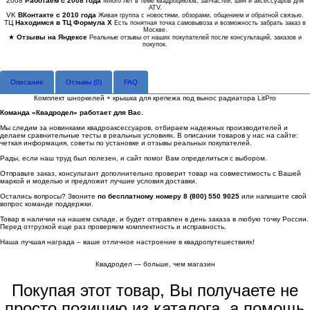
2008
Работаем с 2008 года
Много лет в теме квадроциклов, запчастей, шин и аксессуаров для
ATV.
VK
ВКонтакте с 2010 года
Живая группа с новостями, обзорами, общением и обратной связью.
ТЦ
Находимся в ТЦ Формула Х
Есть понятная точка самовывоза и возможность забрать заказ в
Москве.
★
Отзывы на Яндексе
Реальные отзывы от наших покупателей после консультаций, заказов и
покупок.
Описание
Отзывы (
0
)
FAQ
Комплект шноркелей + крышка для крепежа под вынос радиатора LitPro
Команда «Квадродел» работает для Вас.
Мы следим за новинками квадроаксессуаров, отбираем надежных производителей и
делаем сравнительные тесты в реальных условиях. В описании товаров у нас на сайте:
четкая информация, советы по установке и отзывы реальных покупателей.
Рады, если наш труд был полезен, и сайт помог Вам определиться с выбором.
Отправьте заказ, консультант дополнительно проверит товар на совместимость с Вашей
маркой и моделью и предложит лучшие условия доставки.
Остались вопросы? Звоните
по бесплатному номеру 8 (800) 550 9025
или напишите свой
вопрос команде поддержки.
Товар в наличии на нашем складе, и будет отправлен в день заказа в любую точку России.
Перед отгрузкой еще раз проверяем комплектность и исправность.
Наша лучшая награда – ваше отличное настроение в квадропутешествиях!
Квадродел — больше, чем магазин
Покупая этот товар, Вы получаете не
просто позицию из каталога, а помощь