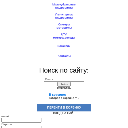
Малокубатурные
квадроциклы
Утилитарные
квадроциклы
Скутеры
мотоциклы
UTV
мотовездеходы
Вакансии
Контакты
Поиск по сайту:
Найти
КОРЗИНА
В корзине:
Товаров в корзине =
0
ПЕРЕЙТИ В КОРЗИНУ
ВХОД НА САЙТ
e-mail:
Пароль: