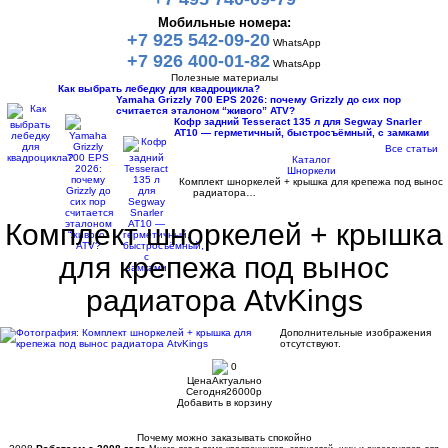
Мобильные номера:
+7 925 542-09-20
WhatsApp
+7 926 400-01-82
WhatsApp
Полезные материалы
Как выбрать лебедку для квадроцикла?
Yamaha Grizzly 700 EPS 2026: почему Grizzly до сих пор
считается эталоном “живого” ATV?
Кофр задний Tesseract 135 л для Segway Snarler
AT10 — герметичный, быстросъёмный, с замками
Все статьи
Каталог
Шноркели
Комплект шноркелей + крышка для крепежа под вынос
радиатора…
Комплект шноркелей + крышка
для крепежа под вынос
радиатора AtvKings
Дополнительные изображения
отсутствуют.
0
Цена
Актуально
Сегодня
26000
p
Добавить в корзину
Купить в 1 клик
Почему можно заказывать спокойно