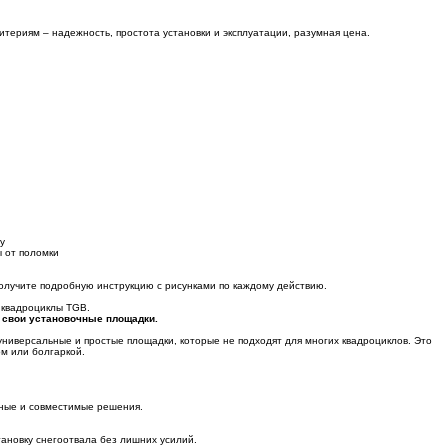
териям – надежность, простота установки и эксплуатации, разумная цена.
у
 от поломки
 получите подробную инструкцию с рисунками по каждому действию.
 квадроциклы TGB.
 свои установочные площадки.
ниверсальные и простые площадки, которые не подходят для многих квадроциклов. Это
ом или болгаркой.
нные и совместимые решения.
ановку снегоотвала без лишних усилий.