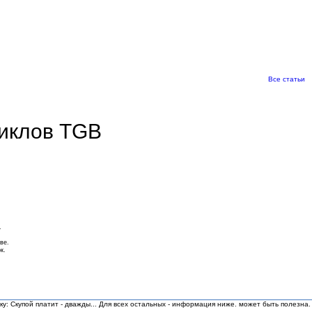
Все статьи
циклов TGB
.
ве.
к.
ку: Скупой платит - дважды... Для всех остальных - информация ниже. может быть полезна.