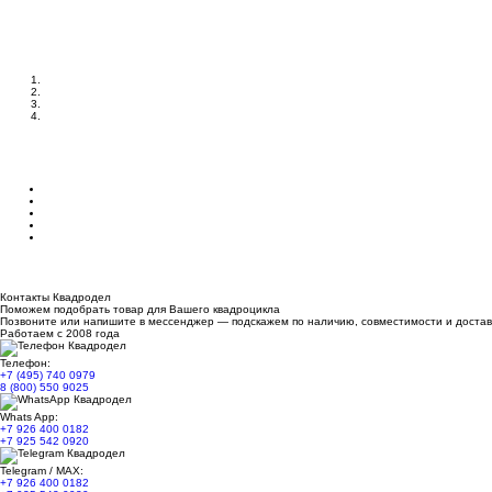
Контакты Квадродел
Поможем подобрать товар для Вашего квадроцикла
Позвоните или напишите в мессенджер — подскажем по наличию, совместимости и достав
Работаем с 2008 года
Телефон:
+7 (495) 740 0979
8 (800) 550 9025
Whats App:
+7 926 400 0182
+7 925 542 0920
Telegram / MAX:
+7 926 400 0182