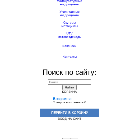
Малокубатурные
квадроциклы
Утилитарные
квадроциклы
Скутеры
мотоциклы
UTV
мотовездеходы
Вакансии
Контакты
Поиск по сайту:
Найти
КОРЗИНА
В корзине:
Товаров в корзине =
0
ПЕРЕЙТИ В КОРЗИНУ
ВХОД НА САЙТ