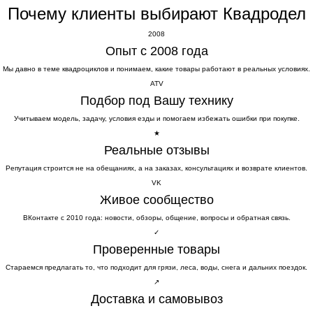
Почему клиенты выбирают Квадродел
2008
Опыт с 2008 года
Мы давно в теме квадроциклов и понимаем, какие товары работают в реальных условиях.
ATV
Подбор под Вашу технику
Учитываем модель, задачу, условия езды и помогаем избежать ошибки при покупке.
★
Реальные отзывы
Репутация строится не на обещаниях, а на заказах, консультациях и возврате клиентов.
VK
Живое сообщество
ВКонтакте с 2010 года: новости, обзоры, общение, вопросы и обратная связь.
✓
Проверенные товары
Стараемся предлагать то, что подходит для грязи, леса, воды, снега и дальних поездок.
↗
Доставка и самовывоз