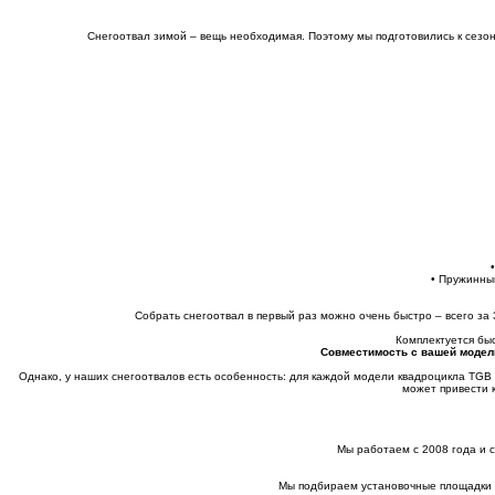
Снегоотвал зимой – вещь необходимая. Поэтому мы подготовились к сезон
• Пружинны
Собрать снегоотвал в первый раз можно очень быстро – всего за 
Комплектуется бы
Совместимость с вашей модел
Однако, у наших снегоотвалов есть особенность: для каждой модели квадроцикла TGB
может привести к
Мы работаем с 2008 года и 
Мы подбираем установочные площадки п