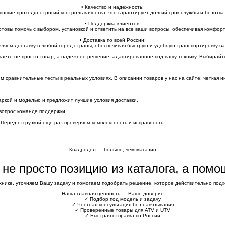
• Качество и надежность:
ющие проходят строгий контроль качества, что гарантирует долгий срок службы и безотка
• Поддержка клиентов:
товы помочь с выбором, установкой и ответить на все ваши вопросы, обеспечивая комфорт
• Доставка по всей России:
ляем доставку в любой город страны, обеспечивая быструю и удобную транспортировку ва
чаете не просто товар, а надежное решение, адаптированное под вашу технику. Выбирай
сравнительные тесты в реальных условиях. В описании товаров у нас на сайте: четкая и
аркой и моделью и предложит лучшие условия доставки.
вопрос команде поддержки.
 Перед отгрузкой еще раз проверяем комплектность и исправность.
Квадродел — больше, чем магазин
е не просто позицию из каталога, а пом
хнике, уточняем Вашу задачу и помогаем подобрать решение, которое действительно подхо
Наша главная ценность — Ваше доверие
✓
Подбор под модель и задачу
✓
Честная консультация без навязывания
✓
Проверенные товары для ATV и UTV
✓
Быстрая отправка по России