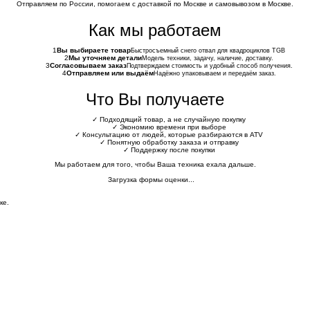
Отправляем по России, помогаем с доставкой по Москве и самовывозом в Москве.
Как мы работаем
1
Вы выбираете товар
Быстросъемный снего отвал для квадроциклов TGB
2
Мы уточняем детали
Модель техники, задачу, наличие, доставку.
3
Согласовываем заказ
Подтверждаем стоимость и удобный способ получения.
4
Отправляем или выдаём
Надёжно упаковываем и передаём заказ.
Что Вы получаете
✓
Подходящий товар, а не случайную покупку
✓
Экономию времени при выборе
✓
Консультацию от людей, которые разбираются в ATV
✓
Понятную обработку заказа и отправку
✓
Поддержку после покупки
Мы работаем для того, чтобы Ваша техника ехала дальше.
Загрузка формы оценки...
ке.