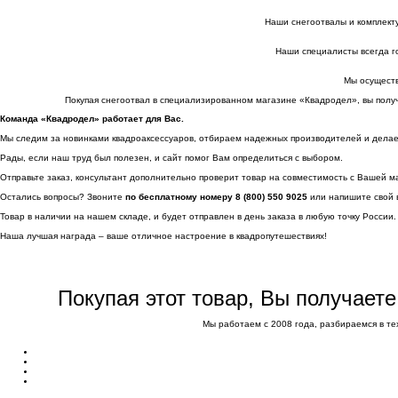
Наши снегоотвалы и комплекту
Наши специалисты всегда го
Мы осуществ
Покупая снегоотвал в специализированном магазине «Квадродел», вы полу
Команда «Квадродел» работает для Вас.
Мы следим за новинками квадроаксессуаров, отбираем надежных производителей и делаем 
Рады, если наш труд был полезен, и сайт помог Вам определиться с выбором.
Отправьте заказ, консультант дополнительно проверит товар на совместимость с Вашей м
Остались вопросы? Звоните
по бесплатному номеру 8 (800) 550 9025
или напишите свой 
Товар в наличии на нашем складе, и будет отправлен в день заказа в любую точку России.
Наша лучшая награда – ваше отличное настроение в квадропутешествиях!
Покупая этот товар, Вы получает
Мы работаем с 2008 года, разбираемся в те