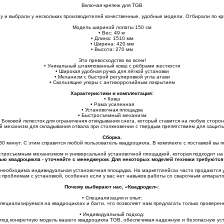
Включая крепеж для TGB
у и выбрали у нескольких производителей качественные, удобные модели. Отбирали по кри
Модель шириной лопаты 150 см
• Вес: 49 кг
• Длина: 1510 мм
• Ширина: 420 мм
• Высота: 270 мм
Это превосходство во всем!
• Уникальный штампованный ковш с рёбрами жесткости
• Широкая удобная ручка для лёгкой установки
• Механизм с быстрой регулировкой угла атаки
• Скользящие упоры с антикоррозийным покрытием
Характеристики и комплектация:
• Ковш
• Рама усиленная
• Установочная площадка
• Быстросъемный механизм
• Боковой лепесток для ограничения откидывания снега, который ставится на любую сторон
й механизм для складывания отвала при столкновении с твердым препятствием для защиты
Сборка.
30 минут. С этим справится любой пользователь квадроцикла. В комплекте с поставкой вы
стросъемным механизмом и универсальной установочной площадкой, которая подходит на
ью квадроцикла - уточняйте с менеджером. Для некоторых моделей техники требуются
 необходима индивидуальная установочная площадка. На маркетплейсах часто продаются у
 проблемам с установкой, особенно если у вас нет навыков работы со сварочным аппарат
Почему выбирают нас, «Квадродел»:
• Специализация и опыт:
специализируемся на квадроциклах и багги, что позволяет нам предлагать только провере
• Индивидуальный подход:
од конкретную модель вашего квадроцикла TGB, обеспечивая надежную и безопасную уст