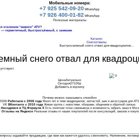
Мобильные номера:
+7 925 542-09-20
WhatsApp
+7 926 400-01-82
WhatsApp
Полезные материалы
тся эталоном “живого” ATV?
10 — герметичный, быстросъёмный, с замками
Каталог
Снегоотвалы
Быстросъемный снего отвал для квадроциклов…
мный снего отвал для квадро
утствуют.
0
Цена
Актуально
Сегодня
27100
p
Добавить в корзину
Купить в 1 клик
Почему можно заказывать спокойно
2008
Работаем с 2008 года
Много лет в теме квадроциклов, запчастей, шин и аксессуаров для ATV
VK
ВКонтакте с 2010 года
Живая группа с новостями, обзорами, общением и обратной связью.
Находимся в ТЦ Формула Х
Есть понятная точка самовывоза и возможность забрать заказ в Моск
★
Отзывы на Яндексе
Реальные отзывы от наших покупателей после консультаций, заказов и покупо
 вопросы задавайте продавцам, где вам как кажется удалось сэкономить. Напомним, поговор