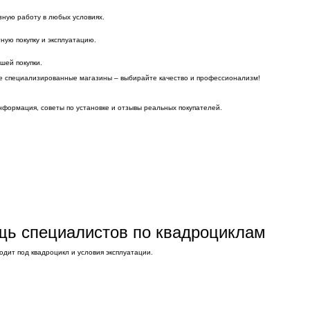
зную работу в любых условиях.
ную покупку и эксплуатацию.
шей покупки.
те специализированные магазины – выбирайте качество и профессионализм!
нформация, советы по установке и отзывы реальных покупателей.
ощь специалистов по квадроциклам
дит под квадроцикл и условия эксплуатации.