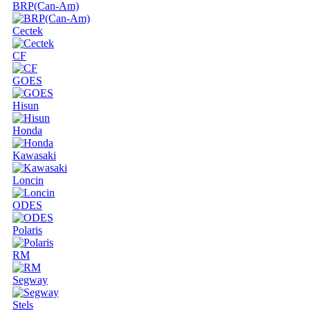
BRP(Can-Am)
Cectek
CF
GOES
Hisun
Honda
Kawasaki
Loncin
ODES
Polaris
RM
Segway
Stels