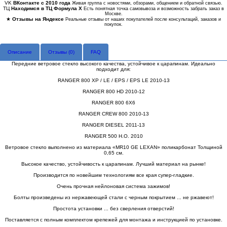
VK
ВКонтакте с 2010 года
Живая группа с новостями, обзорами, общением и обратной связью.
ТЦ
Находимся в ТЦ Формула Х
Есть понятная точка самовывоза и возможность забрать заказ в
Москве.
★
Отзывы на Яндексе
Реальные отзывы от наших покупателей после консультаций, заказов и
покупок.
Описание
Отзывы (
0
)
FAQ
Передние ветровое стекло высокого качества, устойчивое к царапинам. Идеально
подходит для:
RANGER 800 XP / LE / EPS / EPS LE 2010-13
RANGER 800 HD 2010-12
RANGER 800 6X6
RANGER CREW 800 2010-13
RANGER DIESEL 2011-13
RANGER 500 H.O. 2010
Ветровое стекло выполнено из материала «MR10 GE LEXAN» поликарбонат Толщиной
0,65 см.
Высокое качество, устойчивость к царапинам. Лучший материал на рынке!
Производится по новейшим технологиям все края супер-гладкие.
Очень прочная нейлоновая система зажимов!
Болты произведены из нержавеющей стали с черным покрытием ... не ржавеют!
Простота установки ... без сверления отверстий!
Поставляется с полным комплектом крепежей для монтажа и инструкцией по установке.