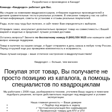
Разработано и произведено в Канаде!
Команда «Квадродел» работает для Вас.
Мы следим за новинками квадроаксессуаров, отбираем надежных производителей и
делаем сравнительные тесты в реальных условиях. В описании товаров у нас на сайте:
четкая информация, советы по установке и отзывы реальных покупателей.
Рады, если наш труд был полезен, и сайт помог Вам определиться с выбором.
Отправьте заказ, консультант дополнительно проверит товар на совместимость с Вашей
маркой и моделью и предложит лучшие условия доставки.
Остались вопросы? Звоните
по бесплатному номеру 8 (800) 550 9025
или напишите свой
вопрос команде поддержки.
Товар в наличии на нашем складе, и будет отправлен в день заказа в любую точку России.
Перед отгрузкой еще раз проверяем комплектность и исправность.
Наша лучшая награда – ваше отличное настроение в квадропутешествиях!
Квадродел — больше, чем магазин
Покупая этот товар, Вы получаете не
просто позицию из каталога, а помощь
специалистов по квадроциклам
Мы работаем с 2008 года, разбираемся в технике, уточняем Вашу задачу и помогаем
подобрать решение, которое действительно подходит под квадроцикл и условия
эксплуатации.
Наша главная ценность — Ваше доверие
✓
Подбор под модель и задачу
✓
Честная консультация без навязывания
✓
Проверенные товары для ATV и UTV