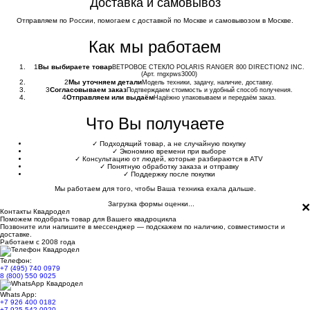
Доставка и самовывоз
Отправляем по России, помогаем с доставкой по Москве и самовывозом в Москве.
Как мы работаем
1
Вы выбираете товар
ВЕТРОВОЕ СТЕКЛО POLARIS RANGER 800 DIRECTION2 INC.
(Арт. rngxpws3000)
2
Мы уточняем детали
Модель техники, задачу, наличие, доставку.
3
Согласовываем заказ
Подтверждаем стоимость и удобный способ получения.
4
Отправляем или выдаём
Надёжно упаковываем и передаём заказ.
Что Вы получаете
✓
Подходящий товар, а не случайную покупку
✓
Экономию времени при выборе
✓
Консультацию от людей, которые разбираются в ATV
✓
Понятную обработку заказа и отправку
✓
Поддержку после покупки
Мы работаем для того, чтобы Ваша техника ехала дальше.
×
Загрузка формы оценки...
Контакты Квадродел
Поможем подобрать товар для Вашего квадроцикла
Позвоните или напишите в мессенджер — подскажем по наличию, совместимости и
доставке.
Работаем с 2008 года
Телефон:
+7 (495) 740 0979
8 (800) 550 9025
Whats App:
+7 926 400 0182
+7 925 542 0920