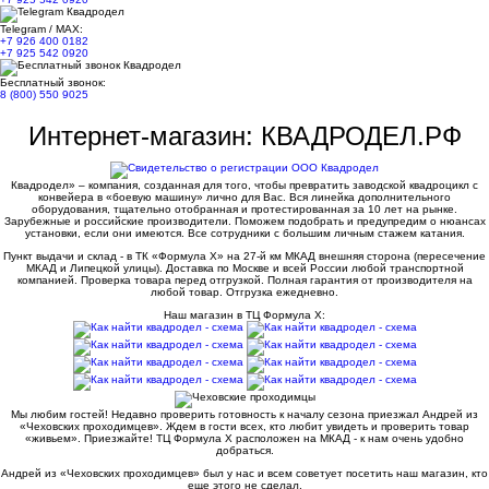
Telegram / MAX:
+7 926 400 0182
+7 925 542 0920
Бесплатный звонок:
8 (800) 550 9025
Интернет-магазин: КВАДРОДЕЛ.РФ
Квадродел» – компания, созданная для того, чтобы превратить заводской квадроцикл с
конвейера в «боевую машину» лично для Вас. Вся линейка дополнительного
оборудования, тщательно отобранная и протестированная за 10 лет на рынке.
Зарубежные и российские производители. Поможем подобрать и предупредим о нюансах
установки, если они имеются. Все сотрудники с большим личным стажем катания.
Пункт выдачи и склад - в ТК «Формула X» на 27-й км МКАД внешняя сторона (пересечение
МКАД и Липецкой улицы). Доставка по Москве и всей России любой транспортной
компанией. Проверка товара перед отгрузкой. Полная гарантия от производителя на
любой товар. Отгрузка ежедневно.
Наш магазин в ТЦ Формула Х:
Мы любим гостей! Недавно проверить готовность к началу сезона приезжал Андрей из
«Чеховских проходимцев». Ждем в гости всех, кто любит увидеть и проверить товар
«живьем». Приезжайте! ТЦ Формула Х расположен на МКАД - к нам очень удобно
добраться.
Андрей из «Чеховских проходимцев» был у нас и всем советует посетить наш магазин, кто
еще этого не сделал.