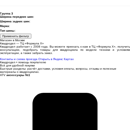
Группа 3
Ширина передних шин:
Ширина задних шин:
Марка:
Тип шины:
Применить фильтр
Магазин в Москве
Квадродел — ТЦ «Формула Х»
Квадродел работает с 2008 года. Вы можете приехать к нам в ТЦ «Формула Х», получить
консультацию, подобрать товары для квадроцикла по модели техники и условиям
эксплуатации, а также забрать заказ.
Контакты и схема проезда
Открыть в Яндекс Картах
Квадродел • помощь покупателю
Всё для удобной покупки
Быстрые разделы: расчёт доставки, условия оплаты, вопросы, отзывы и полезные
материалы о квадроциклах.
ATV
аксессуары №1