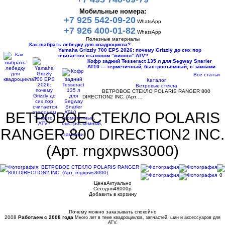
Мобильные номера:
+7 925 542-09-20
WhatsApp
+7 926 400-01-82
WhatsApp
Полезные материалы
Как выбрать лебедку для квадроцикла?
Yamaha Grizzly 700 EPS 2026: почему Grizzly до сих пор
считается эталоном “живого” ATV?
Кофр задний Tesseract 135 л для Segway Snarler
AT10 — герметичный, быстросъёмный, с замками
Все статьи
Каталог
Ветровые стекла
ВЕТРОВОЕ СТЕКЛО POLARIS RANGER 800
DIRECTION2 INC. (Арт.…
ВЕТРОВОЕ СТЕКЛО POLARIS
RANGER 800 DIRECTION2 INC.
(Арт. rngxpws3000)
0
Цена
Актуально
Сегодня
48000
p
Добавить в корзину
Купить в 1 клик
Почему можно заказывать спокойно
2008
Работаем с 2008 года
Много лет в теме квадроциклов, запчастей, шин и аксессуаров для
ATV.