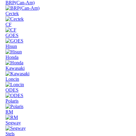
BRP(Can-Am)
Cectek
CF
GOES
Hisun
Honda
Kawasaki
Loncin
ODES
Polaris
RM
Segway
Stels