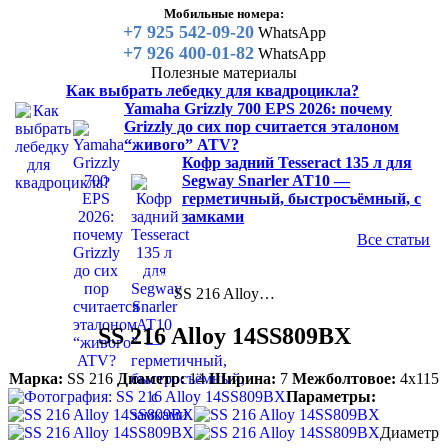
Мобильные номера:
+7 925 542-09-20
WhatsApp
+7 926 400-01-82
WhatsApp
Полезные материалы
Как выбрать лебедку для квадроцикла?
Yamaha Grizzly 700 EPS 2026: почему
Grizzly до сих пор считается эталоном
“живого” ATV?
Кофр задний Tesseract 135 л для
Segway Snarler AT10 —
герметичный, быстросъёмный, с
замками
Все статьи
Каталог
Диски для квадроцикла
SS 216 Alloy…
SS 216 Alloy 14SS809BX
Марка:
SS 216
Диаметр:
14
Ширина:
7
Межболтовое:
4х115
Параметры:
Диаметр