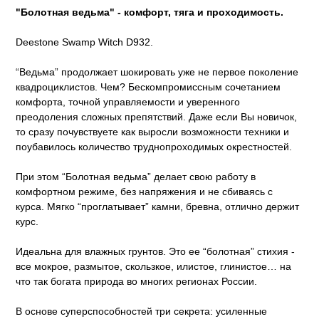
"Болотная ведьма" - комфорт, тяга и проходимость.
Deestone Swamp Witch D932.
“Ведьма” продолжает шокировать уже не первое поколение
квадроциклистов. Чем? Бескомпромиссным сочетанием
комфорта, точной управляемости и уверенного
преодоления сложных препятствий. Даже если Вы новичок,
то сразу почувствуете как выросли возможности техники и
поубавилось количество труднопроходимых окрестностей.
При этом “Болотная ведьма” делает свою работу в
комфортном режиме, без напряжения и не сбиваясь с
курса. Мягко “проглатывает” камни, бревна, отлично держит
курс.
Идеальна для влажных грунтов. Это ее “болотная” стихия -
все мокрое, размытое, скользкое, илистое, глинистое… на
что так богата природа во многих регионах России.
В основе суперспособностей три секрета: усиленные