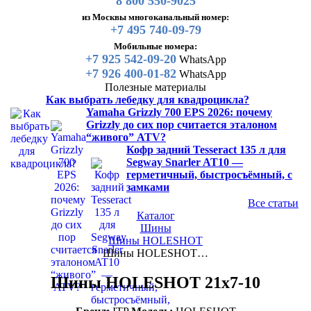
8 800 550-9025
из Москвы многоканальный номер:
+7 495 740-09-79
Мобильные номера:
+7 925 542-09-20
WhatsApp
+7 926 400-01-82
WhatsApp
Полезные материалы
Как выбрать лебедку для квадроцикла?
Yamaha Grizzly 700 EPS 2026: почему
Grizzly до сих пор считается эталоном
“живого” ATV?
Кофр задний Tesseract 135 л для
Segway Snarler AT10 —
герметичный, быстросъёмный, с
замками
Все статьи
Каталог
Шины
Шины HOLESHOT
Шины HOLESHOT…
Шины HOLESHOT 21x7-10