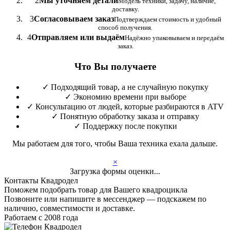
2
Мы уточняем детали
Модель техники, задачу, наличие,
доставку.
3
Согласовываем заказ
Подтверждаем стоимость и удобный
способ получения.
4
Отправляем или выдаём
Надёжно упаковываем и передаём
заказ.
Что Вы получаете
✓
Подходящий товар, а не случайную покупку
✓
Экономию времени при выборе
✓
Консультацию от людей, которые разбираются в ATV
✓
Понятную обработку заказа и отправку
✓
Поддержку после покупки
Мы работаем для того, чтобы Ваша техника ехала дальше.
×
Загрузка формы оценки...
Контакты Квадродел
Поможем подобрать товар для Вашего квадроцикла
Позвоните или напишите в мессенджер — подскажем по
наличию, совместимости и доставке.
Работаем с 2008 года