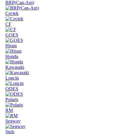
BRP(Can-Am)
Cectek
CF
GOES
Hisun
Honda
Kawasaki
Loncin
ODES
Polaris
RM
Segway
Stels