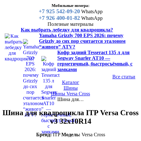
Мобильные номера:
+7 925 542-09-20
WhatsApp
+7 926 400-01-82
WhatsApp
Полезные материалы
Как выбрать лебедку для квадроцикла?
Yamaha Grizzly 700 EPS 2026: почему
Grizzly до сих пор считается эталоном
“живого” ATV?
Кофр задний Tesseract 135 л для
Segway Snarler AT10 —
герметичный, быстросъёмный, с
замками
Все статьи
Каталог
Шины
Шины Versa Cross
Шина для…
Шина для квадроцикла ITP Versa Cross
v3 32x10R14
Бренд:
ITP
Модель:
Versa Cross