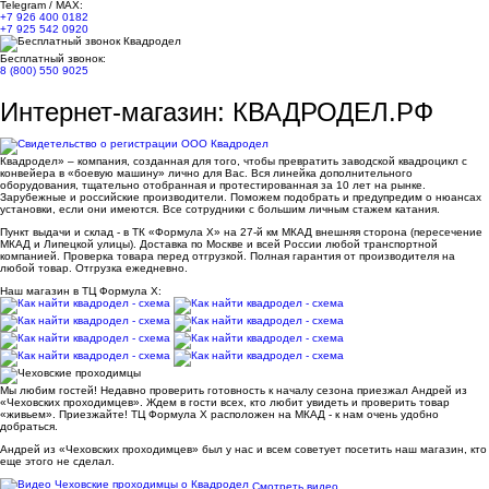
Telegram / MAX:
+7 926 400 0182
+7 925 542 0920
Бесплатный звонок:
8 (800) 550 9025
Интернет-магазин: КВАДРОДЕЛ.РФ
Квадродел» – компания, созданная для того, чтобы превратить заводской квадроцикл с
конвейера в «боевую машину» лично для Вас. Вся линейка дополнительного
оборудования, тщательно отобранная и протестированная за 10 лет на рынке.
Зарубежные и российские производители. Поможем подобрать и предупредим о нюансах
установки, если они имеются. Все сотрудники с большим личным стажем катания.
Пункт выдачи и склад - в ТК «Формула X» на 27-й км МКАД внешняя сторона (пересечение
МКАД и Липецкой улицы). Доставка по Москве и всей России любой транспортной
компанией. Проверка товара перед отгрузкой. Полная гарантия от производителя на
любой товар. Отгрузка ежедневно.
Наш магазин в ТЦ Формула Х:
Мы любим гостей! Недавно проверить готовность к началу сезона приезжал Андрей из
«Чеховских проходимцев». Ждем в гости всех, кто любит увидеть и проверить товар
«живьем». Приезжайте! ТЦ Формула Х расположен на МКАД - к нам очень удобно
добраться.
Андрей из «Чеховских проходимцев» был у нас и всем советует посетить наш магазин, кто
еще этого не сделал.
Смотреть видео