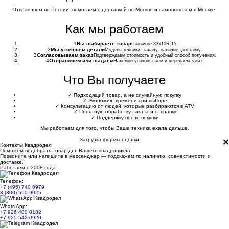
Отправляем по России, помогаем с доставкой по Москве и самовывозом в Москве.
Как мы работаем
1
Вы выбираете товар
Carnivore 33x10R-15
2
Мы уточняем детали
Модель техники, задачу, наличие, доставку.
3
Согласовываем заказ
Подтверждаем стоимость и удобный способ получения.
4
Отправляем или выдаём
Надёжно упаковываем и передаём заказ.
Что Вы получаете
✓
Подходящий товар, а не случайную покупку
✓
Экономию времени при выборе
✓
Консультацию от людей, которые разбираются в ATV
✓
Понятную обработку заказа и отправку
✓
Поддержку после покупки
Мы работаем для того, чтобы Ваша техника ехала дальше.
×
Загрузка формы оценки...
Контакты Квадродел
Поможем подобрать товар для Вашего квадроцикла
Позвоните или напишите в мессенджер — подскажем по наличию, совместимости и
доставке.
Работаем с 2008 года
Телефон:
+7 (495) 740 0979
8 (800) 550 9025
Whats App:
+7 926 400 0182
+7 925 542 0920