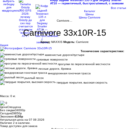
Кофр задний Tesseract 135 л для Segway Snarler
AT10 — герметичный, быстросъёмный, с замками
Все статьи
Каталог
Шины
Шины Carnivore
Carnivore…
Carnivore 33x10R-15
Бренд:
MAXXIS
Модель:
Carnivore
Акция
Технические характеристики:
каменистые дороги/пустыри
грязевые поверхности
прогулки по пересеченной местности
лесные дороги, бревна
внедорожная гоночная трасса
рыхлый песок
твердые покрытия, высокая скорость
Масса: 0 кг.
0
Цена
Спеццена
Без скидки
34000
p
Сегодня
29850
p
Экономия
4150
p
Актуальная цена на 07 08 2026
Наличие
2 в наличии.
Товар доступен для заказа