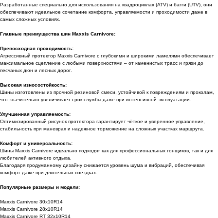
Разработанные специально для использования на квадроциклах (ATV) и багги (UTV), они
обеспечивают идеальное сочетание комфорта, управляемости и проходимости даже в
самых сложных условиях.
Главные преимущества шин Maxxis Carnivore:
Превосходная проходимость:
Агрессивный протектор Maxxis Carnivore с глубокими и широкими ламелями обеспечивает
максимальное сцепление с любыми поверхностями – от каменистых трасс и грязи до
песчаных дюн и лесных дорог.
Высокая износостойкость:
Шины изготовлены из прочной резиновой смеси, устойчивой к повреждениям и проколам,
что значительно увеличивает срок службы даже при интенсивной эксплуатации.
Улучшенная управляемость:
Оптимизированный рисунок протектора гарантирует чёткое и уверенное управление,
стабильность при маневрах и надежное торможение на сложных участках маршрута.
Комфорт и универсальность:
Шины Maxxis Carnivore идеально подходят как для профессиональных гонщиков, так и для
любителей активного отдыха.
Благодаря продуманному дизайну снижается уровень шума и вибраций, обеспечивая
комфорт даже при длительных поездках.
Популярные размеры и модели:
Maxxis Carnivore 30x10R14
Maxxis Carnivore 28x10R14
Maxxis Carnivore RT 32x10R14