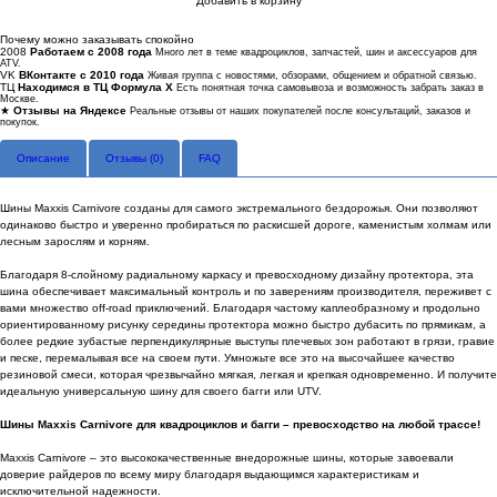
Добавить в корзину
Купить в 1 клик
Почему можно заказывать спокойно
2008
Работаем с 2008 года
Много лет в теме квадроциклов, запчастей, шин и аксессуаров для
ATV.
VK
ВКонтакте с 2010 года
Живая группа с новостями, обзорами, общением и обратной связью.
ТЦ
Находимся в ТЦ Формула Х
Есть понятная точка самовывоза и возможность забрать заказ в
Москве.
★
Отзывы на Яндексе
Реальные отзывы от наших покупателей после консультаций, заказов и
покупок.
Описание
Отзывы (
0
)
FAQ
Шины Maxxis Carnivore созданы для самого экстремального бездорожья. Они позволяют
одинаково быстро и уверенно пробираться по раскисшей дороге, каменистым холмам или
лесным зарослям и корням.
Благодаря 8-слойному радиальному каркасу и превосходному дизайну протектора, эта
шина обеспечивает максимальный контроль и по заверениям производителя, переживет с
вами множество off-road приключений. Благодаря частому каплеобразному и продольно
ориентированному рисунку середины протектора можно быстро дубасить по прямикам, а
более редкие зубастые перпендикулярные выступы плечевых зон работают в грязи, гравие
и песке, перемалывая все на своем пути. Умножьте все это на высочайшее качество
резиновой смеси, которая чрезвычайно мягкая, легкая и крепкая одновременно. И получите
идеальную универсальную шину для своего багги или UTV.
Шины Maxxis Carnivore для квадроциклов и багги – превосходство на любой трассе!
Maxxis Carnivore – это высококачественные внедорожные шины, которые завоевали
доверие райдеров по всему миру благодаря выдающимся характеристикам и
исключительной надежности.