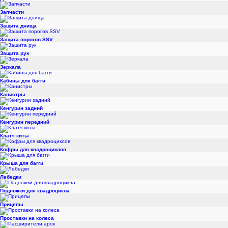
Запчасти
Защита днища
Защита порогов SSV
Защита рук
Зеркала
Кабины для багги
Канистры
Кенгурин задний
Кенгурин передний
Клатч киты
Кофры для квадроциклов
Крыша для багги
Лебедки
Подножки для квадроцикла
Прицепы
Проставки на колеса