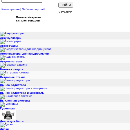
Регистрация
|
Забыли пароль?
КАТАЛОГ
Показать/скрыть
каталог товаров
Аккумуляторы
Аксессуары
Амортизаторы для квадроциклов
Аудиосистемы
Боковая защита
Ветровые стекла
Вынос радиатора
Вынос радиатора и шноркель
Выхлопная система
Гусеницы
Двери для багги
Диски