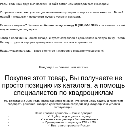
Рады, если наш труд был полезен, и сайт помог Вам определиться с выбором.
Отправьте заказ, консультант дополнительно проверит товар на совместимость с Вашей
маркой и моделью и предложит лучшие условия доставки.
Остались вопросы? Звоните
по бесплатному номеру 8 (800) 550 9025
или напишите свой
вопрос команде поддержки.
Товар в наличии на нашем складе, и будет отправлен в день заказа в любую точку России.
Перед отгрузкой еще раз проверяем комплектность и исправность.
Наша лучшая награда – ваше отличное настроение в квадропутешествиях!
Квадродел — больше, чем магазин
Покупая этот товар, Вы получаете не
просто позицию из каталога, а помощь
специалистов по квадроциклам
Мы работаем с 2008 года, разбираемся в технике, уточняем Вашу задачу и помогаем
подобрать решение, которое действительно подходит под квадроцикл и условия
эксплуатации.
Наша главная ценность — Ваше доверие
✓
Подбор под модель и задачу
✓
Честная консультация без навязывания
✓
Проверенные товары для ATV и UTV
✓
Быстрая отправка по России