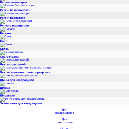
Расширители арок
Ремни безопасности
Ремни вариатора
Ручки с подогревом
Рычаги
Свет
Связь
Снегоотвалы
Чехлы для ружей
Чехлы хранения транспортировки
Шины для квадроцикла
Шлема
Шноркели
Экипировка для квадроцикла
Для
квадроциклов
Для
снегоходов
О нас