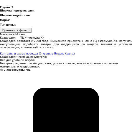
Группа 3
Ширина передних шин:
Ширина задних шин:
Марка:
Тип шины:
Применить фильтр
Магазин в Москве
Квадродел — ТЦ «Формула Х»
Квадродел работает с 2008 года. Вы можете приехать к нам в ТЦ «Формула Х», получить
консультацию, подобрать товары для квадроцикла по модели техники и условиям
эксплуатации, а также забрать заказ.
Контакты и схема проезда
Открыть в Яндекс Картах
Квадродел • помощь покупателю
Всё для удобной покупки
Быстрые разделы: расчёт доставки, условия оплаты, вопросы, отзывы и полезные
материалы о квадроциклах.
ATV
аксессуары №1