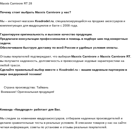
Maxxis Carnivore RT 28
Почему стоит выбрать Maxxis Carnivore у нас?
Мы – интернет-магазин
Kvadrodel.ru
, специализирующийся на продаже аксессуаров и
комплектующих для квадроциклов и багги с 2008 года.
Гарантируем оригинальность и высокое качество продукции.
Предлагаем консультации профессионалов и помощь в подборе шин под конкретные
задачи.
Обеспечиваем быструю доставку по всей России и удобные условия оплаты.
Отзывы покупателей подтверждают, что выбирая
Maxxis Carnivore
и
Maxxis Carnivore RT
,
вы получаете надежность, долговечность и превосходные ходовые характеристики на
любой трассе.
Сделайте правильный выбор вместе с Kvadrodel.ru – вашим надежным партнером в
мире внедорожной техники!
Страна производства: Тайвань
Внимание! Оригинальная продукция!
Команда «Квадродел» работает для Вас.
Мы следим за новинками квадроаксессуаров, отбираем надежных производителей и
делаем сравнительные тесты в реальных условиях. В описании товаров у нас на сайте:
четкая информация, советы по установке и отзывы реальных покупателей.