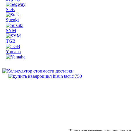
Stels
Suzuki
SYM
TGB
Yamaha
Шины для квадроцикла, резина дл