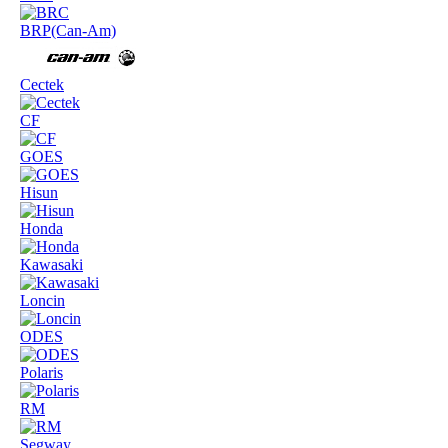
BRP(Can-Am)
Cectek
CF
GOES
Hisun
Honda
Kawasaki
Loncin
ODES
Polaris
RM
Segway