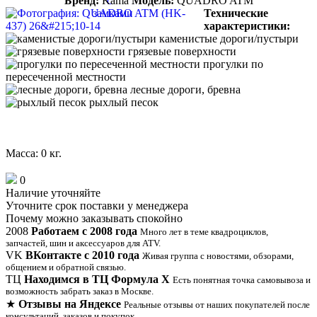
Бренд:
Kama
Модель:
QUADRO ATM
Технические
характеристики:
каменистые дороги/пустыри
грязевые поверхности
прогулки по
пересеченной местности
лесные дороги, бревна
рыхлый песок
Масса: 0 кг.
0
Наличие
уточняйте
Уточните срок поставки у менеджера
Почему можно заказывать спокойно
2008
Работаем с 2008 года
Много лет в теме квадроциклов,
запчастей, шин и аксессуаров для ATV.
VK
ВКонтакте с 2010 года
Живая группа с новостями, обзорами,
общением и обратной связью.
ТЦ
Находимся в ТЦ Формула Х
Есть понятная точка самовывоза и
возможность забрать заказ в Москве.
★
Отзывы на Яндексе
Реальные отзывы от наших покупателей после
консультаций, заказов и покупок.