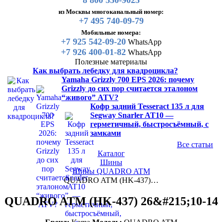
8 800 550-9025
из Москвы многоканальный номер:
+7 495 740-09-79
Мобильные номера:
+7 925 542-09-20
WhatsApp
+7 926 400-01-82
WhatsApp
Полезные материалы
Как выбрать лебедку для квадроцикла?
Yamaha Grizzly 700 EPS 2026: почему
Grizzly до сих пор считается эталоном
“живого” ATV?
Кофр задний Tesseract 135 л для
Segway Snarler AT10 —
герметичный, быстросъёмный, с
замками
Все статьи
Каталог
Шины
Шины QUADRO ATM
QUADRO ATM (HK-437)…
QUADRO ATM (HK-437) 26&#215;10-14