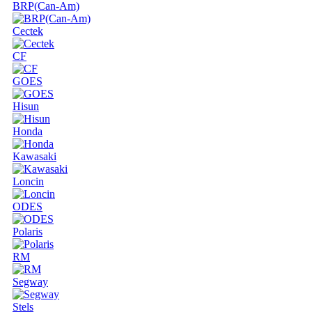
BRP(Can-Am)
Cectek
CF
GOES
Hisun
Honda
Kawasaki
Loncin
ODES
Polaris
RM
Segway
Stels