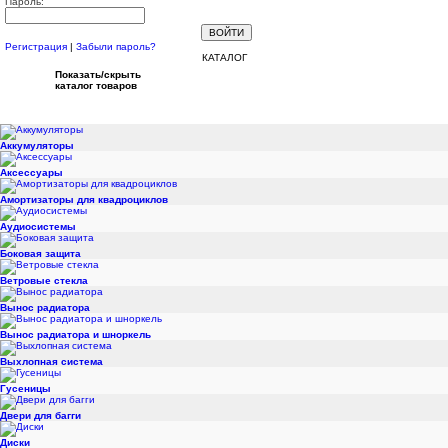
Пароль:
Регистрация
|
Забыли пароль?
КАТАЛОГ
Показать/скрыть
каталог товаров
Аккумуляторы
Аксессуары
Амортизаторы для квадроциклов
Аудиосистемы
Боковая защита
Ветровые стекла
Вынос радиатора
Вынос радиатора и шноркель
Выхлопная система
Гусеницы
Двери для багги
Диски