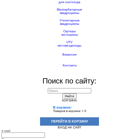
для снегохода
Малокубатурные
квадроциклы
Утилитарные
квадроциклы
Скутеры
мотоциклы
UTV
мотовездеходы
Вакансии
Контакты
Поиск по сайту:
Найти
КОРЗИНА
В корзине:
Товаров в корзине =
0
ПЕРЕЙТИ В КОРЗИНУ
ВХОД НА САЙТ
e-mail: