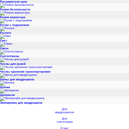
Расширители арок
Ремни безопасности
Ремни вариатора
Ручки с подогревом
Рычаги
Свет
Связь
Снегоотвалы
Чехлы для ружей
Чехлы хранения транспортировки
Шины для квадроцикла
Шлема
Шноркели
Экипировка для квадроцикла
Для
квадроциклов
Для
снегоходов
О нас