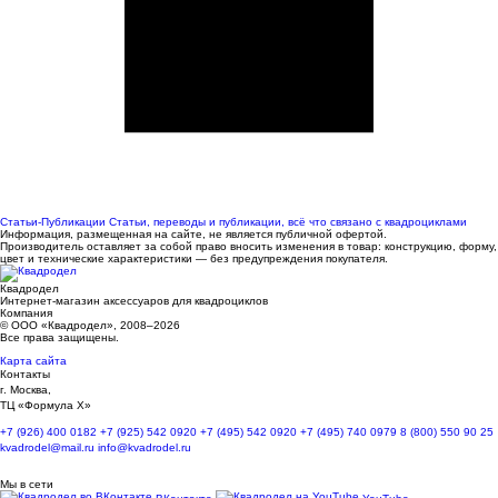
Статьи-Публикации
Статьи, переводы и публикации, всё что связано с квадроциклами
Информация, размещенная на сайте, не является публичной офертой.
Производитель оставляет за собой право вносить изменения в товар: конструкцию, форму,
цвет и технические характеристики — без предупреждения покупателя.
Квадродел
Интернет-магазин аксессуаров для квадроциклов
Компания
© ООО «Квадродел», 2008–2026
Все права защищены.
Карта сайта
Контакты
г. Москва,
ТЦ «Формула Х»
+7 (926) 400 0182
+7 (925) 542 0920
+7 (495) 542 0920
+7 (495) 740 0979
8 (800) 550 90 25
kvadrodel@mail.ru
info@kvadrodel.ru
Мы в сети