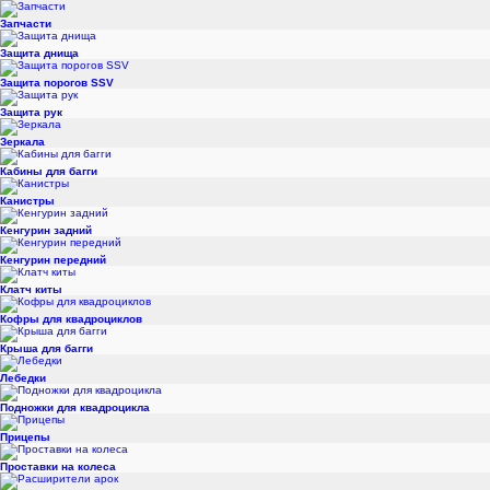
Запчасти
Защита днища
Защита порогов SSV
Защита рук
Зеркала
Кабины для багги
Канистры
Кенгурин задний
Кенгурин передний
Клатч киты
Кофры для квадроциклов
Крыша для багги
Лебедки
Подножки для квадроцикла
Прицепы
Проставки на колеса