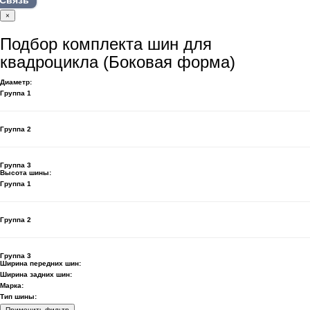
Связь
×
Подбор комплекта шин для
квадроцикла (Боковая форма)
Диаметр:
Группа 1
Группа 2
Группа 3
Высота шины:
Группа 1
Группа 2
Группа 3
Ширина передних шин:
Ширина задних шин:
Марка:
Тип шины:
Применить фильтр