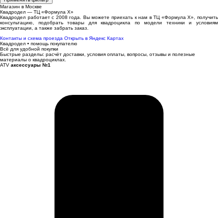
Магазин в Москве
Квадродел — ТЦ «Формула Х»
Квадродел работает с 2008 года. Вы можете приехать к нам в ТЦ «Формула Х», получить
консультацию, подобрать товары для квадроцикла по модели техники и условиям
эксплуатации, а также забрать заказ.
Контакты и схема проезда
Открыть в Яндекс Картах
Квадродел • помощь покупателю
Всё для удобной покупки
Быстрые разделы: расчёт доставки, условия оплаты, вопросы, отзывы и полезные
материалы о квадроциклах.
ATV
аксессуары №1