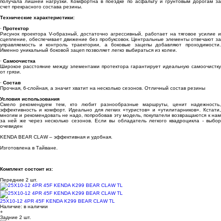
получала лишней нагрузки. Комфортна в поездке по асфальту и грунтовым дорогам за
счет прекрасного состава резины.
Технические характеристики:
·
Протектор
Рисунок проектора V-образный, достаточно агрессивный, работает на тяговое усилие и
сцепление, обеспечивает движение без пробуксовок. Центральные элементы отвечают за
управляемость и контроль траектории, а боковые зацепы добавляют проходимости.
Именно уникальный боковой зацеп позволяет легко выбираться из колеи.
·
Самоочистка
Широкое расстояние между элементами протектора гарантирует идеальную самоочистку
от грязи.
·
Состав
Прочная, 6-слойная, а значит хватит на несколько сезонов. Отличный состав резины
Условия использования
Смело рекомендуем тем, кто любит разнообразные маршруты, ценит надежность,
эффективность и комфорт. Идеально для легких «туристов» и «утилитарников». Кстати,
многим и рекомендовать не надо, попробовав эту модель, покупатели возвращаются к нам
за ней же через несколько сезонов. Если вы обладатель легкого квадроцикла - выбор
очевиден
KENDA BEAR CLAW – эффективная и удобная.
Изготовлена в Тайване.
Комплект состоит из:
Передние
2 шт.
25X10-12 4PR 45F KENDA K299 BEAR CLAW TL
Наличие:
в наличии
+
Задние
2 шт.