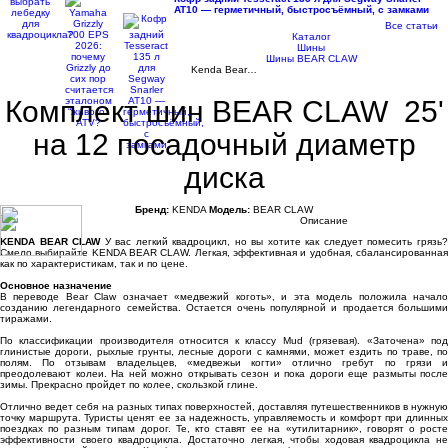
AT10 — герметичный, быстросъёмный, с замками
Все статьи
Каталог
Шины
Шины BEAR CLAW
Kenda Bear…
Комплект шин BEAR CLAW 25'
на 12 посадочный диаметр
диска
Бренд:
KENDA
Модель:
BEAR CLAW
Описание
KENDA BEAR CLAW
У вас легкий квадроцикл, но вы хотите как следует помесить грязь
Смело выбирайте KENDA BEAR CLAW. Легкая, эффективная и удобная, сбалансированная
как по характеристикам, так и по цене.
Основное назначение
В переводе Bear Claw означает «медвежий коготь», и эта модель положила начало
созданию легендарного семейства. Остается очень популярной и продается большими
тиражами.
По классификации производителя относится к классу Mud (грязевая). «Заточена» под
глинистые дороги, рыхлые грунты, лесные дороги с камнями, может ездить по траве, по
полям. По отзывам владельцев, «медвежьи когти» отлично гребут по грязи и
преодолевают колеи. На ней можно открывать сезон и пока дороги еще размыты после
зимы. Прекрасно пройдет по колее, скользкой глине.
Отлично ведет себя на разных типах поверхностей, доставляя путешественников в нужную
точку маршрута. Туристы ценят ее за надежность, управляемость и комфорт при длинных
поездках по разным типам дорог. Те, кто ставят ее на «утилитарник», говорят о росте
эффективности своего квадроцикла. Достаточно легкая, чтобы ходовая квадроцикла не