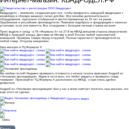
Квадродел» – компания, созданная для того, чтобы превратить заводской квадроцикл с
конвейера в «боевую машину» лично для Вас. Вся линейка дополнительного
оборудования, тщательно отобранная и протестированная за 10 лет на рынке.
Зарубежные и российские производители. Поможем подобрать и предупредим о нюансах
установки, если они имеются. Все сотрудники с большим личным стажем катания.
Пункт выдачи и склад - в ТК «Формула X» на 27-й км МКАД внешняя сторона (пересечение
МКАД и Липецкой улицы). Доставка по Москве и всей России любой транспортной
компанией. Проверка товара перед отгрузкой. Полная гарантия от производителя на
любой товар. Отгрузка ежедневно.
Наш магазин в ТЦ Формула Х:
Мы любим гостей! Недавно проверить готовность к началу сезона приезжал Андрей из
«Чеховских проходимцев». Ждем в гости всех, кто любит увидеть и проверить товар
«живьем». Приезжайте! ТЦ Формула Х расположен на МКАД - к нам очень удобно
добраться.
Андрей из «Чеховских проходимцев» был у нас и всем советует посетить наш магазин, кто
еще этого не сделал.
Смотреть видео
0