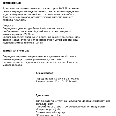
Трансмиссия:
Трансмиссия: автоматическая с вариатором PVT Положение
рычага передач: последовательно, две передачи переднего
хода, нейтральная, задний ход, парковочный режим/вал
Трансмиссия / привод: автоматическая система полного
привода AWD/2WD
Подвеска
Передняя подвеска: двойные А-образные рычаги,
стабилизатор поперечной устойчивости, ход подвески
мотовездехода - 22,9 см
Задняя подвеска: двойные А-образные рычаги со смещением
колеса назад, стабилизатор поперечной устойчивости, ход
подвески мотовездехода - 24 см
Тормозная система:
Передние тормоза: гидравлические дисковые на 4 колеса
мотовездехода с двухпоршневыми суппортами
Задние тормоза: гидравлические дисковые на все 4 колеса
мотовездехода
Диски колеса:
Передние шины: 25 х 8-12" Maxxis
Задние шины: 25 x 10-12" Maxxis
Двигатель:
Тип двигателя: 4-тактный, двухцилиндровый с жидкостным
охлаждением
Рабочий объем, см3: 760 см³ (увеличенной мощности)
Мощность (л. с.): 64
Смазка: мокрый картер
Объем масла: 1,9 л