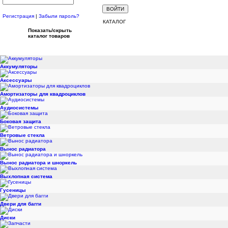
Регистрация
|
Забыли пароль?
КАТАЛОГ
Показать/скрыть
каталог товаров
Аккумуляторы
Аксессуары
Амортизаторы для квадроциклов
Аудиосистемы
Боковая защита
Ветровые стекла
Вынос радиатора
Вынос радиатора и шноркель
Выхлопная система
Гусеницы
Двери для багги
Диски