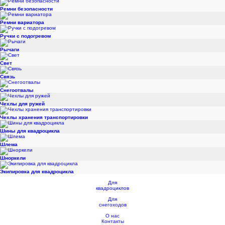
Ремни безопасности
Ремни вариатора
Ручки с подогревом
Рычаги
Свет
Связь
Снегоотвалы
Чехлы для ружей
Чехлы хранения транспортировки
Шины для квадроцикла
Шлема
Шноркели
Экипировка для квадроцикла
Для
квадроциклов
Для
снегоходов
О нас
Контакты