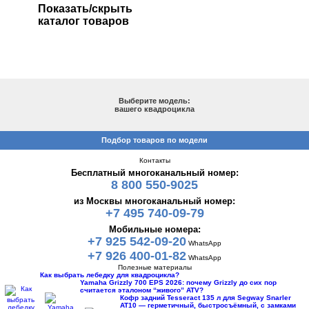
Показать/скрыть
каталог товаров
ПОДБОР ПО МОДЕЛИ
Выберите модель:
вашего квадроцикла
Подбор товаров по модели
Контакты
Бесплатный многоканальный номер:
8 800 550-9025
из Москвы многоканальный номер:
+7 495 740-09-79
Мобильные номера:
+7 925 542-09-20
WhatsApp
+7 926 400-01-82
WhatsApp
Полезные материалы
Как выбрать лебедку для квадроцикла?
Yamaha Grizzly 700 EPS 2026: почему Grizzly до сих пор
считается эталоном “живого” ATV?
Кофр задний Tesseract 135 л для Segway Snarler
AT10 — герметичный, быстросъёмный, с замками