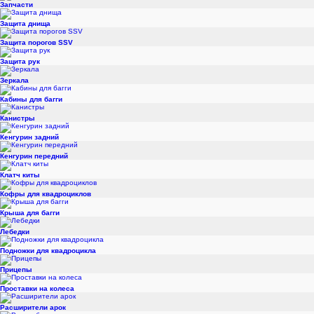
Запчасти
Защита днища
Защита порогов SSV
Защита рук
Зеркала
Кабины для багги
Канистры
Кенгурин задний
Кенгурин передний
Клатч киты
Кофры для квадроциклов
Крыша для багги
Лебедки
Подножки для квадроцикла
Прицепы
Проставки на колеса
Расширители арок