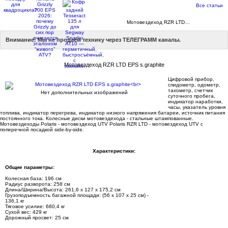
Все статьи
Каталог
Мотовездеходы
Мотовездеход RZR LTD…
Внимание! Мы не продаём технику через ТЕЛЕГРАММ каналы.
Мотовездеход RZR LTD EPS s.graphite
Цифровой прибор,
спидометр, одометр,
тахометр, счетчик
Нет дополнительных изображений
суточного пробега,
индикатор наработки,
часы, указатель уровня
топлива, индикатор перегрева, индикатор низкого напряжения батареи, источник питания
постоянного тока. Колесные диски мотовездехода - стальные штампованные.
Мотовездеходы Polaris - мотовездеход UTV Polaris RZR LTD - мотовездеход UTV с
поперечной посадкой side-by-side.
Характеристики:
Общие параметры:
Колесная база: 196 см
Радиус разворота: 258 см
Длина/Ширина/Высота: 261,6 х 127 х 175,2 см
Грузоподъемность багажной площади: (56 x 107 x 25 см) -
136,1 кг
Тяговое усилие: 680,4 кг
Сухой вес: 429 кг
Дорожный просвет: 25 см