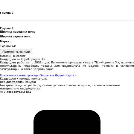
Группа 2
Группа 3
Ширина передних шин:
Ширина задних шин:
Марка:
Тип шины:
Применить фильтр
Магазин в Москве
Квадродел — ТЦ «Формула Х»
Квадродел работает с 2008 года. Вы можете приехать к нам в ТЦ «Формула Х», получить
консультацию, подобрать товары для квадроцикла по модели техники и условиям
эксплуатации, а также забрать заказ.
Контакты и схема проезда
Открыть в Яндекс Картах
Квадродел • помощь покупателю
Всё для удобной покупки
Быстрые разделы: расчёт доставки, условия оплаты, вопросы, отзывы и полезные
материалы о квадроциклах.
ATV
аксессуары №1