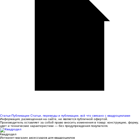
Статьи-Публикации
Статьи, переводы и публикации, всё что связано с квадроциклами
Информация, размещенная на сайте, не является публичной офертой.
Производитель оставляет за собой право вносить изменения в товар: конструкцию, форму,
цвет и технические характеристики — без предупреждения покупателя.
Квадродел
Интернет-магазин аксессуаров для квадроциклов