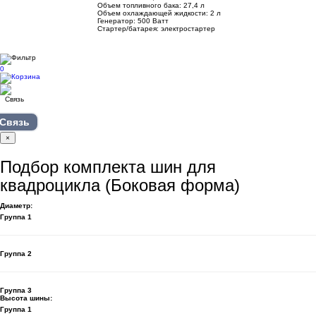
Объем топливного бака: 27,4 л
Объем охлаждающей жидкости: 2 л
Генератор: 500 Ватт
Стартер/батарея: электростартер
0
Связь
×
Подбор комплекта шин для
квадроцикла (Боковая форма)
Диаметр:
Группа 1
Группа 2
Группа 3
Высота шины:
Группа 1