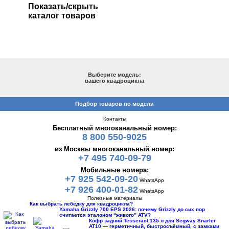
Показать/скрыть
каталог товаров
ПОДБОР ПО МОДЕЛИ
Выберите модель:
вашего квадроцикла
Подбор товаров по модели
Контакты
Бесплатный многоканальный номер:
8 800 550-9025
из Москвы многоканальный номер:
+7 495 740-09-79
Мобильные номера:
+7 925 542-09-20
WhatsApp
+7 926 400-01-82
WhatsApp
Полезные материалы
Как выбрать лебедку для квадроцикла?
Yamaha Grizzly 700 EPS 2026: почему Grizzly до сих пор
считается эталоном “живого” ATV?
Кофр задний Tesseract 135 л для Segway Snarler
AT10 — герметичный, быстросъёмный, с замками