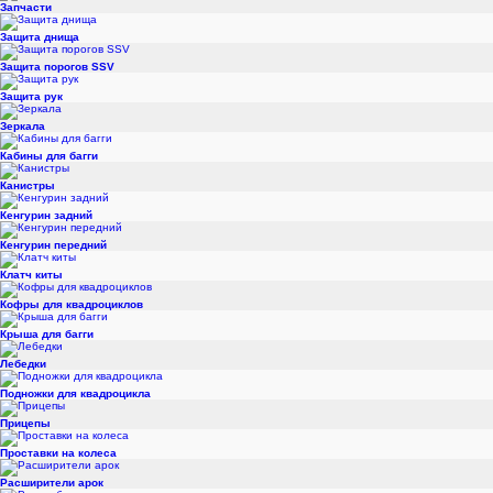
Запчасти
Защита днища
Защита порогов SSV
Защита рук
Зеркала
Кабины для багги
Канистры
Кенгурин задний
Кенгурин передний
Клатч киты
Кофры для квадроциклов
Крыша для багги
Лебедки
Подножки для квадроцикла
Прицепы
Проставки на колеса
Расширители арок