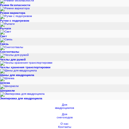
Ремни безопасности
Ремни вариатора
Ручки с подогревом
Рычаги
Свет
Связь
Снегоотвалы
Чехлы для ружей
Чехлы хранения транспортировки
Шины для квадроцикла
Шлема
Шноркели
Экипировка для квадроцикла
Для
квадроциклов
Для
снегоходов
О нас
Контакты