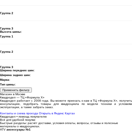
Группа 2
Группа 3
Высота шины:
Группа 1
Группа 2
Группа 3
Ширина передних шин:
Ширина задних шин:
Марка:
Тип шины:
Применить фильтр
Магазин в Москве
Квадродел — ТЦ «Формула Х»
Квадродел работает с 2008 года. Вы можете приехать к нам в ТЦ «Формула Х», получить
консультацию, подобрать товары для квадроцикла по модели техники и условиям
эксплуатации, а также забрать заказ.
Контакты и схема проезда
Открыть в Яндекс Картах
Квадродел • помощь покупателю
Всё для удобной покупки
Быстрые разделы: расчёт доставки, условия оплаты, вопросы, отзывы и полезные
материалы о квадроциклах.
ATV
аксессуары №1