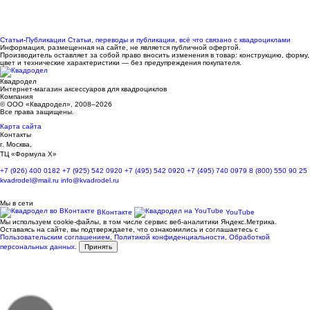
Статьи-Публикации
Статьи, переводы и публикации, всё что связано с квадроциклами
Информация, размещенная на сайте, не является публичной офертой.
Производитель оставляет за собой право вносить изменения в товар: конструкцию, форму,
цвет и технические характеристики — без предупреждения покупателя.
Квадродел
Интернет-магазин аксессуаров для квадроциклов
Компания
© ООО «Квадродел», 2008–2026
Все права защищены.
Карта сайта
Контакты
г. Москва,
ТЦ «Формула Х»
+7 (926) 400 0182
+7 (925) 542 0920
+7 (495) 542 0920
+7 (495) 740 0979
8 (800) 550 90 25
kvadrodel@mail.ru
info@kvadrodel.ru
Мы в сети
ВКонтакте
YouTube
Мы используем cookie-файлы, в том числе сервис веб-аналитики Яндекс.Метрика.
Оставаясь на сайте, вы подтверждаете, что ознакомились и соглашаетесь с
Пользовательским соглашением
,
Политикой конфиденциальности
,
Обработкой
персональных данных
.
Принять