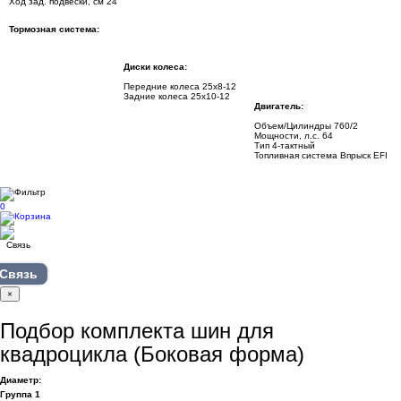
Ход зад. подвески, см 24
Тормозная система:
Диски колеса:
Передние колеса 25х8-12
Задние колеса 25х10-12
Двигатель:
Объем/Цилиндры 760/2
Мощности, л.с. 64
Тип 4-тактный
Топливная система Впрыск EFI
0
Связь
×
Подбор комплекта шин для
квадроцикла (Боковая форма)
Диаметр:
Группа 1