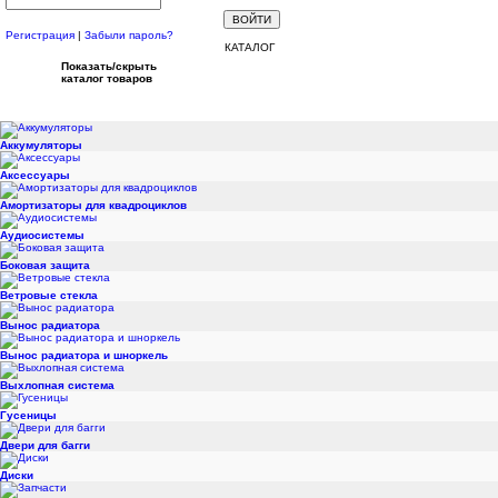
Регистрация
|
Забыли пароль?
КАТАЛОГ
Показать/скрыть
каталог товаров
Аккумуляторы
Аксессуары
Амортизаторы для квадроциклов
Аудиосистемы
Боковая защита
Ветровые стекла
Вынос радиатора
Вынос радиатора и шноркель
Выхлопная система
Гусеницы
Двери для багги
Диски