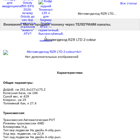
Все статьи
Каталог
Мотовездеходы
Мотовездеход RZR LTD…
Внимание! Мы не продаём технику через ТЕЛЕГРАММ каналы.
Мотовездеход RZR LTD 2-colour
Нет дополнительных изображений
Характеристики:
Общие параметры:
ДхШхВ, см 261,6х127х175,2
Колесная база, см 196
Сухой вес, кг 429
Клиренс, см 25
Топливный бак, л 27,4
Трансмиссия:
Трансмиссия Автоматическая PVT
Режимы трансмиссии 4WD
Блокировка Н.д.
Тип пер.подвески На двойн.А-обр.рыч.
Ход пер. подвески, см 22,9
Тип зад.подвески На двойн.А-обр.рыч.