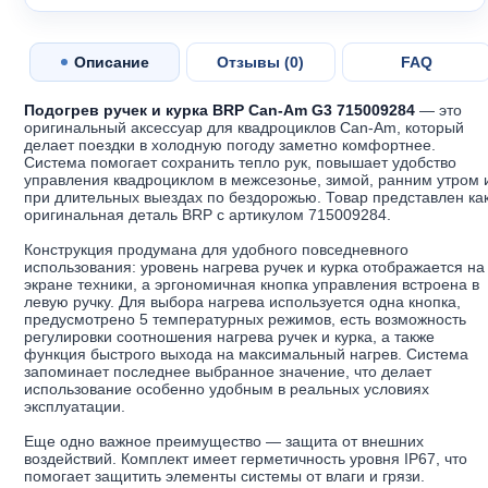
Описание
Отзывы (
0
)
FAQ
Подогрев ручек и курка BRP Can-Am G3 715009284
— это
оригинальный аксессуар для квадроциклов Can-Am, который
делает поездки в холодную погоду заметно комфортнее.
Система помогает сохранить тепло рук, повышает удобство
управления квадроциклом в межсезонье, зимой, ранним утром 
при длительных выездах по бездорожью. Товар представлен ка
оригинальная деталь BRP с артикулом 715009284.
Конструкция продумана для удобного повседневного
использования: уровень нагрева ручек и курка отображается на
экране техники, а эргономичная кнопка управления встроена в
левую ручку. Для выбора нагрева используется одна кнопка,
предусмотрено 5 температурных режимов, есть возможность
регулировки соотношения нагрева ручек и курка, а также
функция быстрого выхода на максимальный нагрев. Система
запоминает последнее выбранное значение, что делает
использование особенно удобным в реальных условиях
эксплуатации.
Еще одно важное преимущество — защита от внешних
воздействий. Комплект имеет герметичность уровня IP67, что
помогает защитить элементы системы от влаги и грязи.