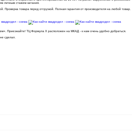
им личным стажем катания.
ей. Проверка товара перед отгрузкой. Полная гарантия от производителя на любой товар.
ьем». Приезжайте! ТЦ Формула Х расположен на МКАД - к нам очень удобно добраться.
 не сделал.