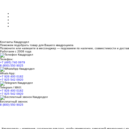
Контакты Квадродел
Поможем подобрать товар для Вашего квадроцикла
Позвоните или напишите в мессенджер — подскажем по наличию, совместимости и достав
Работаем с 2008 года
Телефон:
+7 (495) 740 0979
8 (800) 550 9025
Whats App:
+7 926 400 0182
+7 925 542 0920
Telegram / MAX:
+7 926 400 0182
+7 925 542 0920
Бесплатный звонок:
8 (800) 550 9025
Квадродел» – компания, созданная для того, чтобы превратить заводской квадроцикл с 