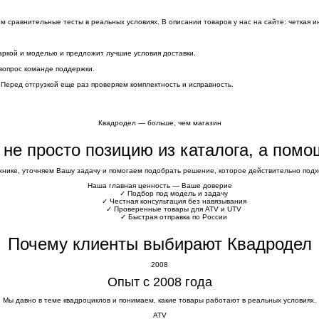
сравнительные тесты в реальных условиях. В описании товаров у нас на сайте: четкая и
аркой и моделью и предложит лучшие условия доставки.
вопрос команде поддержки.
 Перед отгрузкой еще раз проверяем комплектность и исправность.
Квадродел — больше, чем магазин
е не просто позицию из каталога, а пом
хнике, уточняем Вашу задачу и помогаем подобрать решение, которое действительно подхо
Наша главная ценность — Ваше доверие
✓
Подбор под модель и задачу
✓
Честная консультация без навязывания
✓
Проверенные товары для ATV и UTV
✓
Быстрая отправка по России
Почему клиенты выбирают Квадродел
2008
Опыт с 2008 года
Мы давно в теме квадроциклов и понимаем, какие товары работают в реальных условиях.
ATV