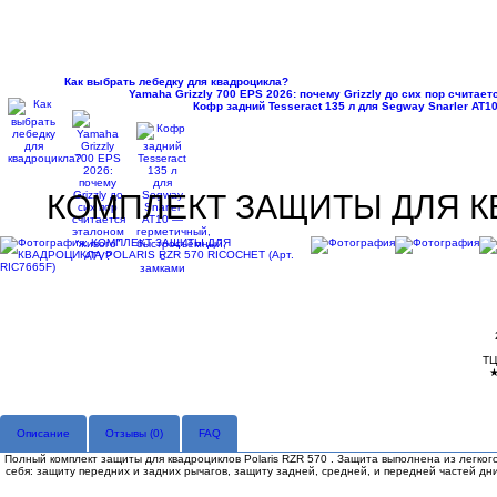
Как выбрать лебедку для квадроцикла?
Yamaha Grizzly 700 EPS 2026: почему Grizzly до сих пор считае
Кофр задний Tesseract 135 л для Segway Snarler AT
КОМПЛЕКТ ЗАЩИТЫ ДЛЯ КВА
ТЦ
Описание
Отзывы (
0
)
FAQ
Полный комплект защиты для квадроциклов Polaris RZR 570 . Защита выполнена из легког
себя: защиту передних и задних рычагов, защиту задней, средней, и передней частей дн