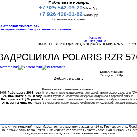
Мобильные номера:
+7 925 542-09-20
WhatsApp
+7 926 400-01-82
WhatsApp
Полезные материалы
тся эталоном “живого” ATV?
10 — герметичный, быстросъёмный, с замками
Каталог
Защита днища
КОМПЛЕКТ ЗАЩИТЫ ДЛЯ КВАДРОЦИКЛА POLARIS RZR 570 RICOC
ДРОЦИКЛА POLARIS RZR 570 
Цена
Актуально
Сегодня
46000
p
Добавить в корзину
Купить в 1 клик
Почему можно заказывать спокойно
2008
Работаем с 2008 года
Много лет в теме квадроциклов, запчастей, шин и аксессуаров для ATV
VK
ВКонтакте с 2010 года
Живая группа с новостями, обзорами, общением и обратной связью.
Находимся в ТЦ Формула Х
Есть понятная точка самовывоза и возможность забрать заказ в Моск
★
Отзывы на Яндексе
Реальные отзывы от наших покупателей после консультаций, заказов и покупо
о алюминия толщиной 4 мм. Масса полного комплекта защиты - 16 кг. Производитель: Rico
ища, а также защиту подножек . В комплекте содержится илюстрированная инструкция и вс
обслуживания техники предусмотрены технические отверстия.