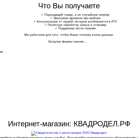
Что Вы получаете
✓
Подходящий товар, а не случайную покупку
✓
Экономию времени при выборе
✓
Консультацию от людей, которые разбираются в ATV
✓
Понятную обработку заказа и отправку
✓
Поддержку после покупки
Мы работаем для того, чтобы Ваша техника ехала дальше.
Загрузка формы оценки...
ке.
Интернет-магазин: КВАДРОДЕЛ.РФ
конвейера в «боевую машину» лично для Вас. Вся линейка дополнительного оборудования,