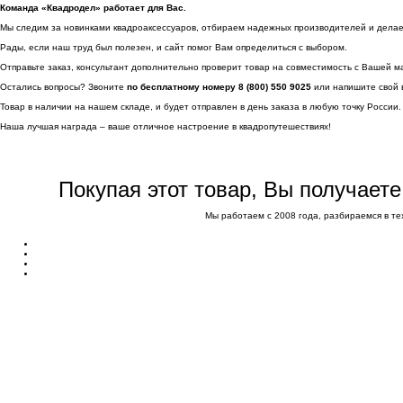
Команда «Квадродел» работает для Вас.
Мы следим за новинками квадроаксессуаров, отбираем надежных производителей и делаем 
Рады, если наш труд был полезен, и сайт помог Вам определиться с выбором.
Отправьте заказ, консультант дополнительно проверит товар на совместимость с Вашей м
Остались вопросы? Звоните
по бесплатному номеру 8 (800) 550 9025
или напишите свой 
Товар в наличии на нашем складе, и будет отправлен в день заказа в любую точку России.
Наша лучшая награда – ваше отличное настроение в квадропутешествиях!
Покупая этот товар, Вы получает
Мы работаем с 2008 года, разбираемся в те