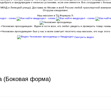
одобрать и предупредим о нюансах установки, если они имеются. Все сотрудники с больш
 МКАД и Липецкой улицы). Доставка по Москве и всей России любой транспортной компани
Отгрузка ежедневно.
Наш магазин в ТЦ Формула Х:
 «Чеховских проходимцев». Ждем в гости всех, кто любит увидеть и проверить товар «жив
«Чеховских проходимцев» был у нас и всем советует посетить наш магазин, кто еще этого
Смотреть видео
а (Боковая форма)