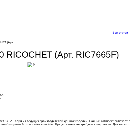
Все статьи
HET (Арт.…
RICOCHET (Арт. RIC7665F)
0
.
ве.
к.
chet, США - один из ведущих производителей данных изделий. Полный комплект включает в
е необходимые болты, гайки и шайбы. При установке не требуется сверление. Для легкого