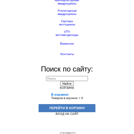
Малокубатурные
квадроциклы
Утилитарные
квадроциклы
Скутеры
мотоциклы
UTV
мотовездеходы
Вакансии
Контакты
Поиск по сайту:
Найти
КОРЗИНА
В корзине:
Товаров в корзине =
0
ПЕРЕЙТИ В КОРЗИНУ
ВХОД НА САЙТ