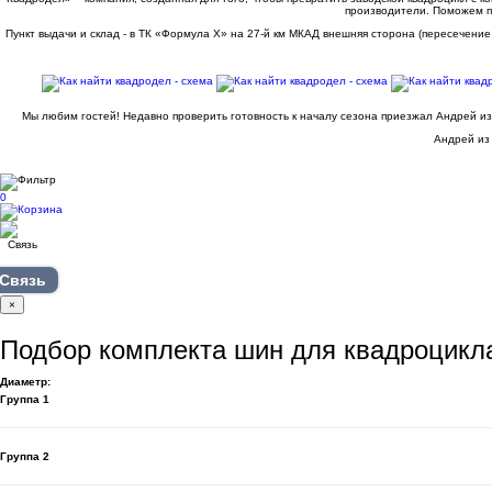
производители. Поможем п
Пункт выдачи и склад - в ТК «Формула X» на 27-й км МКАД внешняя сторона (пересечение
Мы любим гостей! Недавно проверить готовность к началу сезона приезжал Андрей из
Андрей из 
0
Связь
×
Подбор комплекта шин для квадроцикл
Диаметр:
Группа 1
Группа 2