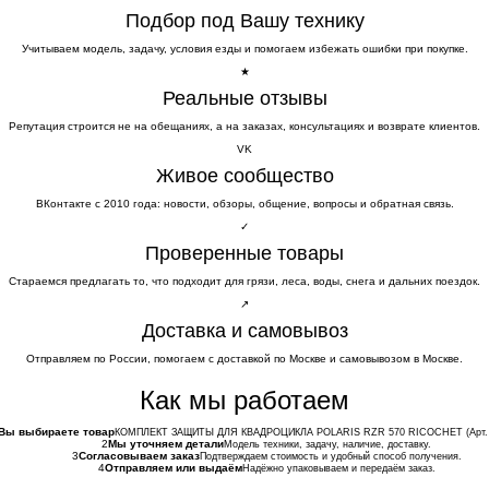
Подбор под Вашу технику
Учитываем модель, задачу, условия езды и помогаем избежать ошибки при покупке.
★
Реальные отзывы
Репутация строится не на обещаниях, а на заказах, консультациях и возврате клиентов.
VK
Живое сообщество
ВКонтакте с 2010 года: новости, обзоры, общение, вопросы и обратная связь.
✓
Проверенные товары
Стараемся предлагать то, что подходит для грязи, леса, воды, снега и дальних поездок.
↗
Доставка и самовывоз
Отправляем по России, помогаем с доставкой по Москве и самовывозом в Москве.
Как мы работаем
Вы выбираете товар
КОМПЛЕКТ ЗАЩИТЫ ДЛЯ КВАДРОЦИКЛА POLARIS RZR 570 RICOCHET (Арт. 
2
Мы уточняем детали
Модель техники, задачу, наличие, доставку.
3
Согласовываем заказ
Подтверждаем стоимость и удобный способ получения.
4
Отправляем или выдаём
Надёжно упаковываем и передаём заказ.