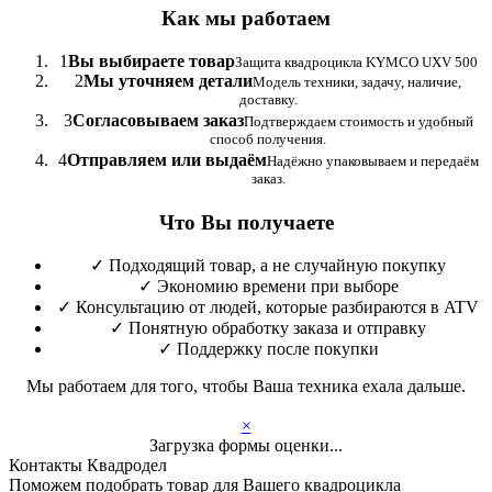
Как мы работаем
1
Вы выбираете товар
Защита квадроцикла KYMCO UXV 500
2
Мы уточняем детали
Модель техники, задачу, наличие,
доставку.
3
Согласовываем заказ
Подтверждаем стоимость и удобный
способ получения.
4
Отправляем или выдаём
Надёжно упаковываем и передаём
заказ.
Что Вы получаете
✓
Подходящий товар, а не случайную покупку
✓
Экономию времени при выборе
✓
Консультацию от людей, которые разбираются в ATV
✓
Понятную обработку заказа и отправку
✓
Поддержку после покупки
Мы работаем для того, чтобы Ваша техника ехала дальше.
×
Загрузка формы оценки...
Контакты Квадродел
Поможем подобрать товар для Вашего квадроцикла