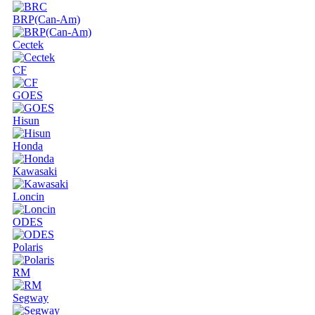
BRP(Can-Am)
Cectek
CF
GOES
Hisun
Honda
Kawasaki
Loncin
ODES
Polaris
RM
Segway