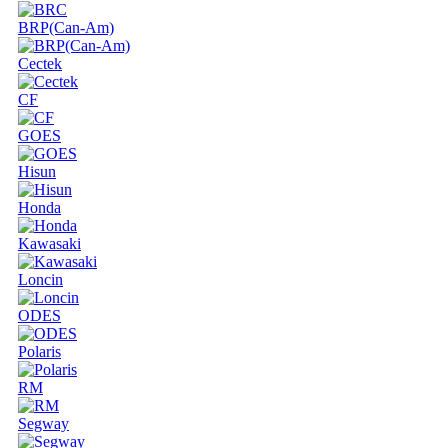
BRP(Can-Am)
Cectek
CF
GOES
Hisun
Honda
Kawasaki
Loncin
ODES
Polaris
RM
Segway